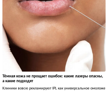
Тёмная кожа не прощает ошибок: какие лазеры опасны,
а какие подходят
Клиники вовсю рекламируют IPL как универсальное омоложе
ние, но для смуглой кожи это прямой билет к тёмным пятна
м. Безопасное омоложение существует, но только если врач п
онимает фототипы, а пациент не ведётся на маркетинг.