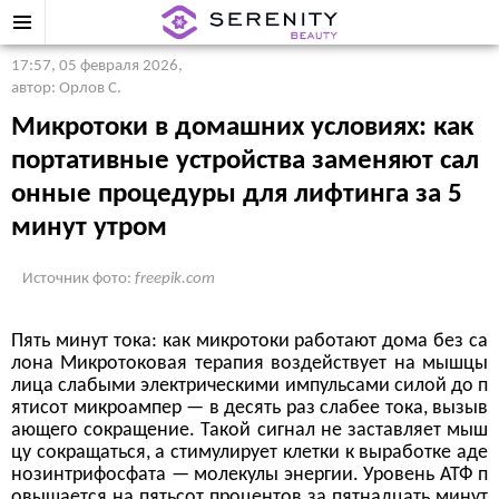
17:57, 05 февраля 2026
,
автор: Орлов С.
Микротоки в домашних условиях: как
портативные устройства заменяют сал
онные процедуры для лифтинга за 5
минут утром
Источник фото:
freepik.com
Пять минут тока: как микротоки работают дома без са
лона Микротоковая терапия воздействует на мышцы
лица слабыми электрическими импульсами силой до п
ятисот микроампер — в десять раз слабее тока, вызыв
ающего сокращение. Такой сигнал не заставляет мыш
цу сокращаться, а стимулирует клетки к выработке аде
нозинтрифосфата — молекулы энергии. Уровень АТФ п
овышается на пятьсот процентов за пятнадцать минут