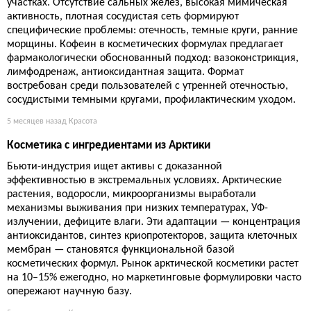
участках. Отсутствие сальных желез, высокая мимическая
активность, плотная сосудистая сеть формируют
специфические проблемы: отечность, темные круги, ранние
морщины. Кофеин в косметических формулах предлагает
фармакологически обоснованный подход: вазоконстрикция,
лимфодренаж, антиоксидантная защита. Формат
востребован среди пользователей с утренней отечностью,
сосудистыми темными кругами, профилактическим уходом.
5 месяцев назад
Красота
Косметика с ингредиентами из Арктики
Бьюти-индустрия ищет активы с доказанной
эффективностью в экстремальных условиях. Арктические
растения, водоросли, микроорганизмы выработали
механизмы выживания при низких температурах, УФ-
излучении, дефиците влаги. Эти адаптации — концентрация
антиоксидантов, синтез криопротекторов, защита клеточных
мембран — становятся функциональной базой
косметических формул. Рынок арктической косметики растет
на 10–15% ежегодно, но маркетинговые формулировки часто
опережают научную базу.