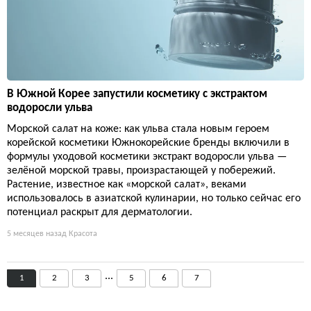
В Южной Корее запустили косметику с экстрактом
водоросли ульва
Морской салат на коже: как ульва стала новым героем
корейской косметики Южнокорейские бренды включили в
формулы уходовой косметики экстракт водоросли ульва —
зелёной морской травы, произрастающей у побережий.
Растение, известное как «морской салат», веками
использовалось в азиатской кулинарии, но только сейчас его
потенциал раскрыт для дерматологии.
5 месяцев назад
Красота
...
1
2
3
5
6
7