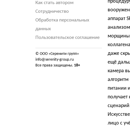
процедуру
Как стать автором
вооружен
Сотрудничество
аппарат S
Обработка персональных
анализом 
данных
морщины и
Пользовательское соглашение
коллагена
даже скр
© ООО «Серенити групп»
info@serenity-group.ru
ещё дальш
Все права защищены.
18+
камера вы
алгоритм 
питании и
получает 
сценарий 
Искусстве
лицо с уч