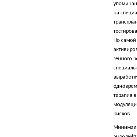
упоминани
на специ
трансплан
тестирова
Но самой 
активиро
генного р
специаль
выработку
одноврем
терапия в
модуляция
рисков.
Минималь
эндолифт,