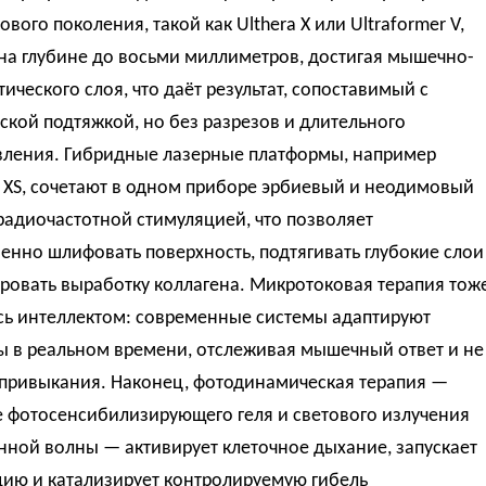
ового поколения, такой как Ulthera X или Ultraformer V,
на глубине до восьми миллиметров, достигая мышечно-
ического слоя, что даёт результат, сопоставимый с
ской подтяжкой, но без разрезов и длительного
вления. Гибридные лазерные платформы, например
 XS, сочетают в одном приборе эрбиевый и неодимовый
радиочастотной стимуляцией, что позволяет
нно шлифовать поверхность, подтягивать глубокие слои
ровать выработку коллагена. Микротоковая терапия тож
сь интеллектом: современные системы адаптируют
ы в реальном времени, отслеживая мышечный ответ и не
 привыкания. Наконец, фотодинамическая терапия —
е фотосенсибилизирующего геля и светового излучения
нной волны — активирует клеточное дыхание, запускает
цию и катализирует контролируемую гибель