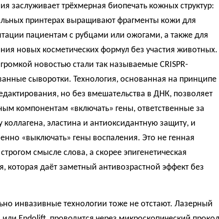
я заслуживает трёхмерная биопечать кожных структур:
альных принтерах выращивают фрагменты кожи для
тации пациентам с рубцами или ожогами, а также для
ния новых косметических формул без участия животных.
громкой новостью стали так называемые CRISPR-
ванные сыворотки. Технология, основанная на принципе
едактирования, но без вмешательства в ДНК, позволяет
ным компонентам «включать» гены, ответственные за
 коллагена, эластина и антиоксидантную защиту, и
енно «выключать» гены воспаления. Это не генная
 строгом смысле слова, а скорее эпигенетическая
, которая даёт заметный антивозрастной эффект без
но инвазивные технологии тоже не отстают. Лазерный
 или Endolift, проводится через микроскопический прокол