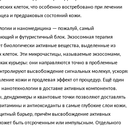
еских клеток, что особенно востребовано при лечении
ацеа и предраковых состояний кожи.
логии и наномедицина — пожалуй, самый
ающий и футуристичный блок. Экзосомная терапия
ет биологически активные вещества, выделенные из
х клеток. Эти микрочастицы, называемые экзосомами,
как курьеры: они направляются точно в проблемные
онтролируют высвобождение сигнальных молекул, ускоря
ление кожи и продлевая эффект от процедур. Ещё один
 нанотехнологии в доставке активных компонентов.
, дендримеры и квантовые точки позволяют доставлять
витамины и антиоксиданты в самые глубокие слои кожи,
щитный барьер, причём высвобождение активных
может быть отсроченным или импульсным. Отдельного