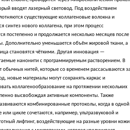
орый вводят лазерный световод. Под воздействием
плотняются существующие коллагеновые волокна и
ся синтез нового коллагена, при этом процесс
ся постепенно и продолжается несколько месяцев после
ы. Дополнительно уменьшается объём жировой ткани, а
ица становятся чёткими. Другая инновация —
гаемые нанонити с программируемым растворением. В
т обычных нитей, которые со временем рассасываются з
од, новые материалы могут сохранять каркас и
овать коллагенообразование на протяжении нескольких
тепенно высвобождая активные компоненты. Также
развиваются комбинированные протоколы, когда в одной
 или цикле сочетаются, например, ультразвуковой и
тотный лифтинг, воздействующие на разные уровни кожи