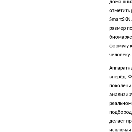
домашних
отметить
SmartSKN.
размер по
биомарке
формулу к
человеку.
Аппаратн
вперёд. 
поколения
анализиру
реальном 
подбород
делает пр
исключая 