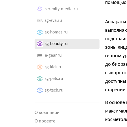
помощью 
serenity-media.ru
sg-eva.ru
Аппараты 
выполняю
sg-homes.ru
подстраив
sg-beauty.ru
зоны лица
e-gear.ru
генном ур
до биора
sg-kids.ru
сыворото
sg-pets.ru
доступны 
старении.
sg-tech.ru
В основе 
максимал
О компании
косметоло
О проекте