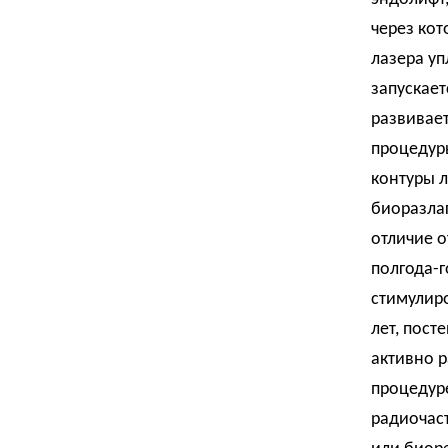
через кот
лазера у
запускает
развивает
процедур
контуры л
биоразла
отличие о
полгода-г
стимулир
лет, пос
активно 
процедуре
радиочас