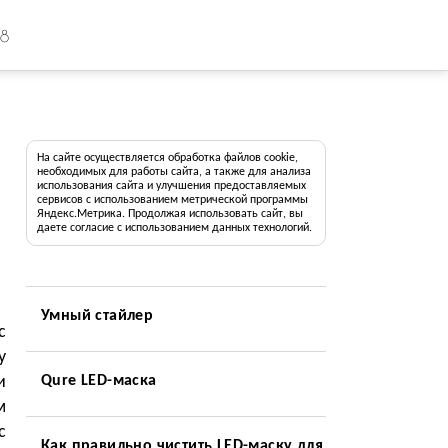
18
На сайте осуществляется обработка файлов cookie,
необходимых для работы сайта, а также для анализа
использования сайта и улучшения предоставляемых
сервисов с использованием метрической программы
Яндекс.Метрика. Продолжая использовать сайт, вы
даете согласие с использованием данных технологий.
Умный стайлер
с
у
и
Qure LED-маска
м
с
Как правильно чистить LED-маску для