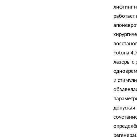
лифтинг н
работает 
апоневрот
хирургиче
восстано
Fotona 4D
лазеры с 
одновреме
и стимули
обзавела
параметр
допуская
сочетани
определё
регенера