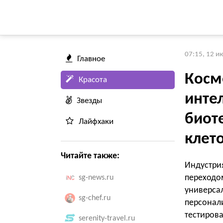
07:15, 12 и
Главное
Косм
Красота
интел
Звезды
биот
Лайфхаки
клет
Читайте также:
Индустри
переходо
sg-news.ru
универс
sg-chef.ru
персонал
тестиро
serenity-travel.ru