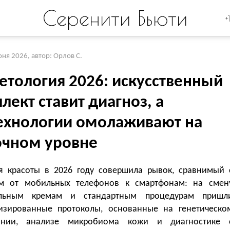
Серенити Бьюти
+
юня 2026
,
автор: Орлов С.
етология 2026: искусственный
лект ставит диагноз, а
ехнологии омолаживают на
очном уровне
я красоты в 2026 году совершила рывок, сравнимый 
м от мобильных телефонов к смартфонам: на смен
альным кремам и стандартным процедурам пришл
изированные протоколы, основанные на генетическо
вании, анализе микробиома кожи и диагностике 