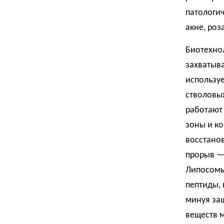
патологич
акне, роз
Биотехно
захватыв
использу
стволовы
работают 
зоны и к
восстанов
прорыв —
Липосомы
пептиды, 
минуя за
веществ 