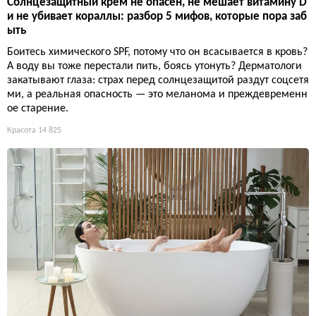
Солнцезащитный крем не опасен, не мешает витамину D
и не убивает кораллы: разбор 5 мифов, которые пора заб
ыть
Боитесь химического SPF, потому что он всасывается в кровь?
А воду вы тоже перестали пить, боясь утонуть? Дерматологи
закатывают глаза: страх перед солнцезащитой раздут соцсетя
ми, а реальная опасность — это меланома и преждевременн
ое старение.
Красота
14 825