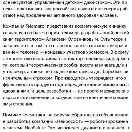
сле инсультов, управляемый детским джойстиком. Эти пр
оекты показывают, как российская наука и инженерия раб
отают над продлением активного здоровья человека.
Компания Telomerol представила косметическую линейку,
созданную на базе теории теломер, разработанной россий
ским геронтологом Алексеем Оловниковым. Суть теории
заключается в том, что старение клеток связано с укорачи
ванием теломер — концевых участков хромосом. В форму
ле косметики использован активатор теломеразы, фермен
та, который теоретически способен восстанавливать длин
у теломер, а также пептидные комплексы для борьбы с ок
ислительным стрессом. Производитель утверждает, что э
ффективность продукта подтверждена клиническими иссл
едованиями, и цель разработки — не просто маскировка в
озрастных изменений, а воздействие на клеточные механи
змы старения.
Помимо косметики, на форуме обратила на себя внимани
е разработка компании «Нейрософт» — роботизированна
я система NeoSalute. Это экзоскелет для кисти и пальцев, п