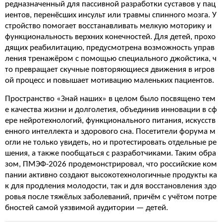
редназначенный для пассивной разработки суставов у пац
иентов, перенёсших инсульт или травмы спинного мозга. У
стройство помогает восстанавливать мелкую моторику и
функциональность верхних конечностей. Для детей, прохо
дящих реабилитацию, предусмотрена возможность управ
ления тренажёром с помощью специального джойстика, ч
то превращает скучные повторяющиеся движения в игров
ой процесс и повышает мотивацию маленьких пациентов.
Пространство «Знай наших» в целом было посвящено тем
е качества жизни и долголетия, объединив инновации в сф
ере нейротехнологий, функционального питания, искусств
енного интеллекта и здорового сна. Посетители форума м
огли не только увидеть, но и протестировать отдельные ре
шения, а также пообщаться с разработчиками. Таким обра
зом, ПМЭФ-2026 продемонстрировал, что российские ком
пании активно создают высокотехнологичные продукты ка
к для продления молодости, так и для восстановления здо
ровья после тяжёлых заболеваний, причём с учётом потре
бностей самой уязвимой аудитории — детей.