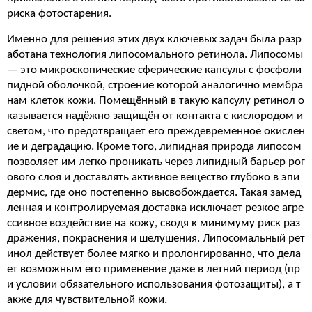
риска фотостарения.
Именно для решения этих двух ключевых задач была разр
аботана технология липосомального ретинола. Липосомы
— это микроскопические сферические капсулы с фосфоли
пидной оболочкой, строение которой аналогично мембра
нам клеток кожи. Помещённый в такую капсулу ретинол о
казывается надёжно защищён от контакта с кислородом и
светом, что предотвращает его преждевременное окислен
ие и деградацию. Кроме того, липидная природа липосом
позволяет им легко проникать через липидный барьер рог
ового слоя и доставлять активное вещество глубоко в эпи
дермис, где оно постепенно высвобождается. Такая замед
ленная и контролируемая доставка исключает резкое агре
ссивное воздействие на кожу, сводя к минимуму риск раз
дражения, покраснения и шелушения. Липосомальный рет
инол действует более мягко и пролонгированно, что дела
ет возможным его применение даже в летний период (пр
и условии обязательного использования фотозащиты), а т
акже для чувствительной кожи.