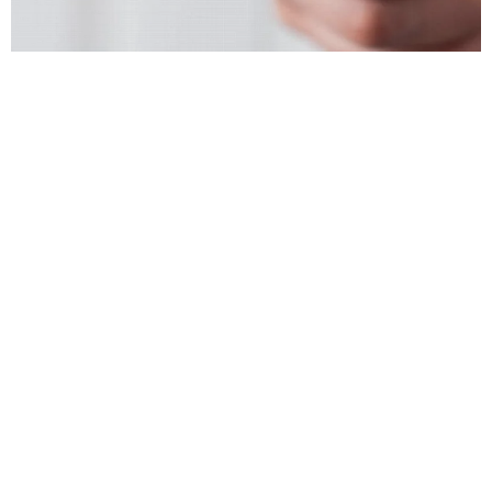
Лазерная эпиляция бразильской зоны: правда о боли, вро
сших волосах и поиске безопасного лазера для темной ко
жи
Лазерная эпиляция бразильской зоны решает проблему врос
ших волос и постоянного бритья, но ключевой нюанс — прав
ильный лазер для смуглой и темной кожи.
Красота
15 585