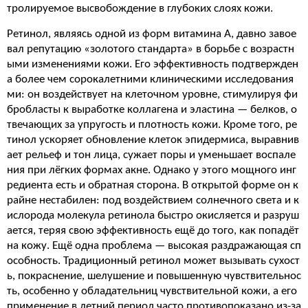
тролируемое высвобождение в глубоких слоях кожи.
Ретинол, являясь одной из форм витамина А, давно завое
вал репутацию «золотого стандарта» в борьбе с возрастн
ыми изменениями кожи. Его эффективность подтвержден
а более чем сорокалетними клиническими исследования
ми: он воздействует на клеточном уровне, стимулируя фи
бробласты к выработке коллагена и эластина — белков, о
твечающих за упругость и плотность кожи. Кроме того, ре
тинол ускоряет обновление клеток эпидермиса, выравнив
ает рельеф и тон лица, сужает поры и уменьшает воспале
ния при лёгких формах акне. Однако у этого мощного инг
редиента есть и обратная сторона. В открытой форме он к
райне нестабилен: под воздействием солнечного света и к
ислорода молекула ретинола быстро окисляется и разруш
ается, теряя свою эффективность ещё до того, как попадёт
на кожу. Ещё одна проблема — высокая раздражающая сп
особность. Традиционный ретинол может вызывать сухост
ь, покраснение, шелушение и повышенную чувствительнос
ть, особенно у обладательниц чувствительной кожи, а его
применение в летний период часто противопоказано из-за