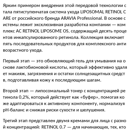
Ярким примером внедрения этой передовой технологии с
тала пятиступенчатая система ухода LIPOSOMAL RETINOL C
ARE от российского бренда ARAVIA Professional. В основе с
истемы лежит эксклюзивная разработка компании — ком
плекс AC RETINOL LIPOSOME OS, содержащий десять проце
нтов инкапсулированного ретинола. Коллекция включает
пять последовательных продуктов для комплексного анти
возрастного ухода.
Первый этап — это обновляющий гель для умывания на о
снове лактобионовой кислоты, который эффективно удаля
ет макияж, загрязнения и остатки солнцезащитных средст
в, подготавливая кожу к последующим шагам.
Второй этап — липосомальный тонер с концентрацией ре
тинола 0,2%, который действует как «буфер», помогая ко
же адаптироваться к активному компоненту, нормализуя
pH-баланс и снижая риски сухости и шелушения.
Третий этап представлен двумя кремами для лица с разно
й концентрацией: RETINOL 0.7 — для начинающих, тех, кто