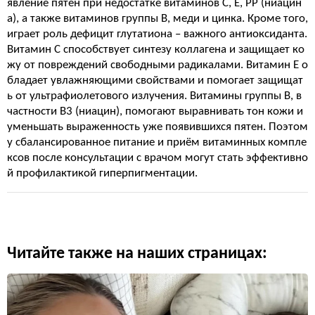
явление пятен при недостатке витаминов С, Е, РР (ниацин
а), а также витаминов группы В, меди и цинка. Кроме того,
играет роль дефицит глутатиона – важного антиоксиданта.
Витамин C способствует синтезу коллагена и защищает ко
жу от повреждений свободными радикалами. Витамин E о
бладает увлажняющими свойствами и помогает защищат
ь от ультрафиолетового излучения. Витамины группы B, в
частности B3 (ниацин), помогают выравнивать тон кожи и
уменьшать выраженность уже появившихся пятен. Поэтом
у сбалансированное питание и приём витаминных компле
ксов после консультации с врачом могут стать эффективно
й профилактикой гиперпигментации.
Читайте также на наших страницах: