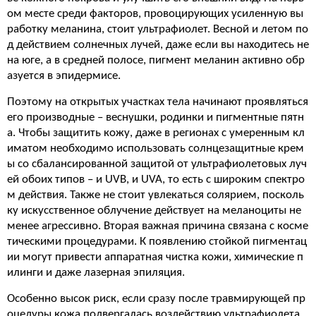
ом месте среди факторов, провоцирующих усиленную вы
работку меланина, стоит ультрафиолет. Весной и летом по
д действием солнечных лучей, даже если вы находитесь не
на юге, а в средней полосе, пигмент меланин активно обр
азуется в эпидермисе.
Поэтому на открытых участках тела начинают проявляться
его производные – веснушки, родинки и пигментные пятн
а. Чтобы защитить кожу, даже в регионах с умеренным кл
иматом необходимо использовать солнцезащитные крем
ы со сбалансированной защитой от ультрафиолетовых луч
ей обоих типов – и UVB, и UVA, то есть с широким спектро
м действия. Также не стоит увлекаться солярием, посколь
ку искусственное облучение действует на меланоциты не
менее агрессивно. Вторая важная причина связана с косме
тическими процедурами. К появлению стойкой пигментац
ии могут привести аппаратная чистка кожи, химические п
илинги и даже лазерная эпиляция.
Особенно высок риск, если сразу после травмирующей пр
оцедуры кожа подвергалась воздействию ультрафиолета.