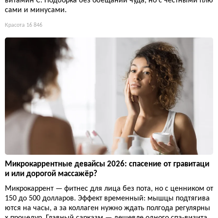
витамин С. Подборка без обещаний чуда, но с честными плю
сами и минусами.
Красота
16 846
Микрокаррентные девайсы 2026: спасение от гравитаци
и или дорогой массажёр?
Микрокаррент — фитнес для лица без пота, но с ценником от
150 до 500 долларов. Эффект временный: мышцы подтягива
ются на часы, а за коллаген нужно ждать полгода регулярны
х процедур. Главный сарказм — дешевле одного спа-визита,