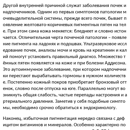
Другой внутренней причиной служат заболевания почек и
надпочечников. Одним из первых симптомов патологии м
очевыделительной системы, прежде всего почек, бывает п
оявление желтовато-коричневых пигментных пятен на тел
е. При этом сама кожа меняется: бледнеет и словно истон
чается. Отличительная черта почечной патологии – появле
ние пигмента на ладонях и подошвах. Ультразвуковое иссл
едование почек, анализы мочи и кровь на креатинин и кал
ий помогут установить правильный диагноз. Множество т
ёмных пятен появляется на коже и при болезни Аддисона.
Это аутоиммунное заболевание, при котором надпочечни
ки перестают вырабатывать гормоны в нужном количеств
е. Постепенно кожный покров приобретает бронзовый отт
енок, словно после отпуска на юге. Параллельно могут во
зникнуть общая слабость, частые перепады настроения и а
ртериального давления. Заметив у себя подобные симпто
мы, необходимо срочно обратиться к эндокринологу.
Наконец, избыточная пигментация нередко связана с деф
ицитом витаминов и минералов. Особенно характерно по