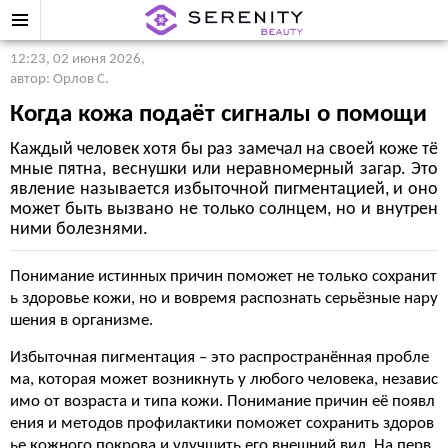
12:23, 02 июня 2026
,
автор: Орлов С.
Когда кожа подаёт сигналы о помощи
Каждый человек хотя бы раз замечал на своей коже тё
мные пятна, веснушки или неравномерный загар. Это
явление называется избыточной пигментацией, и оно
может быть вызвано не только солнцем, но и внутрен
ними болезнями.
Понимание истинных причин поможет не только сохранит
ь здоровье кожи, но и вовремя распознать серьёзные нару
шения в организме.
Избыточная пигментация – это распространённая пробле
ма, которая может возникнуть у любого человека, независ
имо от возраста и типа кожи. Понимание причин её появл
ения и методов профилактики поможет сохранить здоров
ье кожного покрова и улучшить его внешний вид. На перв