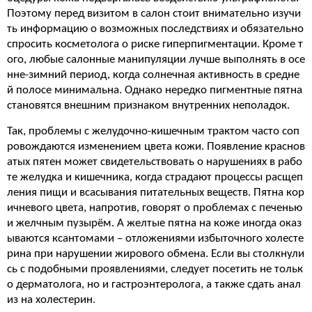
Поэтому перед визитом в салон стоит внимательно изучи
ть информацию о возможных последствиях и обязательно
спросить косметолога о риске гиперпигментации. Кроме т
ого, любые салонные манипуляции лучше выполнять в осе
нне-зимний период, когда солнечная активность в средне
й полосе минимальна. Однако нередко пигментные пятна
становятся внешним признаком внутренних неполадок.
Так, проблемы с желудочно-кишечным трактом часто соп
ровождаются изменением цвета кожи. Появление краснов
атых пятен может свидетельствовать о нарушениях в рабо
те желудка и кишечника, когда страдают процессы расщеп
ления пищи и всасывания питательных веществ. Пятна кор
ичневого цвета, напротив, говорят о проблемах с печенью
и желчным пузырём. А желтые пятна на коже иногда оказ
ываются ксантомами – отложениями избыточного холесте
рина при нарушении жирового обмена. Если вы столкнули
сь с подобными проявлениями, следует посетить не тольк
о дерматолога, но и гастроэнтеролога, а также сдать анал
из на холестерин.