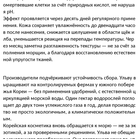
омертвевшие клетки за счёт природных кислот, не наруша
я pH.
Эффект проявляется через десять дней регулярного приме
нения. Кожа сохраняет увлажнённость до двенадцати часо
в после нанесения, снижается шелушение в области щёк и
лба, уменьшается реакция на перепады температуры. Чер
ез месяц заметна разглаженность текстуры — не за счёт за
полнения морщин, а благодаря восстановлению естествен
ной упругости тканей.
Производители подчёркивают устойчивость сбора. Ульву в
ыращивают на контролируемых фермах у южного побере
жья Кореи — без применения удобрений, с естественной ц
иркуляцией морской воды. Один гектар водорослей погло
щает до двух тонн углекислого газа в год, делая производс
тво не просто экологичным, а климатически положительн
ым.
Корейская косметика вновь обращается к морю — не за эк
зотикой, а за проверенными решениями. Ульва не обещае