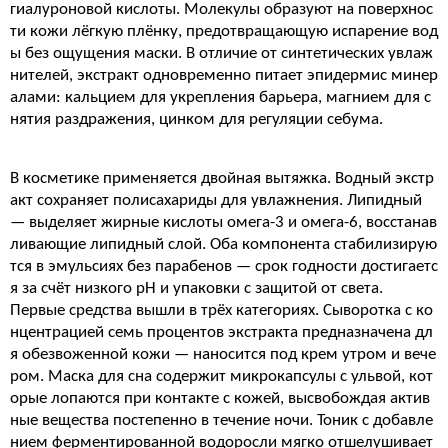
гиалуроновой кислоты. Молекулы образуют на поверхнос
ти кожи лёгкую плёнку, предотвращающую испарение вод
ы без ощущения маски. В отличие от синтетических увлаж
нителей, экстракт одновременно питает эпидермис минер
алами: кальцием для укрепления барьера, магнием для с
нятия раздражения, цинком для регуляции себума.
В косметике применяется двойная вытяжка. Водный экстр
акт сохраняет полисахариды для увлажнения. Липидный
— выделяет жирные кислоты омега-3 и омега-6, восстанав
ливающие липидный слой. Оба компонента стабилизирую
тся в эмульсиях без парабенов — срок годности достигаетс
я за счёт низкого pH и упаковки с защитой от света.
Первые средства вышли в трёх категориях. Сыворотка с ко
нцентрацией семь процентов экстракта предназначена дл
я обезвоженной кожи — наносится под крем утром и вече
ром. Маска для сна содержит микрокапсулы с ульвой, кот
орые лопаются при контакте с кожей, высвобождая актив
ные вещества постепенно в течение ночи. Тоник с добавле
нием ферментированной водоросли мягко отшелушивает