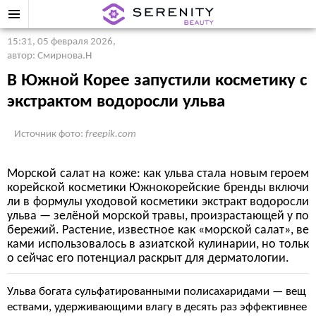
15:31, 05 февраля 2026
,
автор: Смирнова.Н
В Южной Корее запустили косметику с
экстрактом водоросли ульва
Источник фото:
freepik.com
Морской салат на коже: как ульва стала новым героем
корейской косметики Южнокорейские бренды включи
ли в формулы уходовой косметики экстракт водоросли
ульва — зелёной морской травы, произрастающей у по
бережий. Растение, известное как «морской салат», ве
ками использовалось в азиатской кулинарии, но тольк
о сейчас его потенциал раскрыт для дерматологии.
Ульва богата сульфатированными полисахаридами — вещ
ествами, удерживающими влагу в десять раз эффективнее