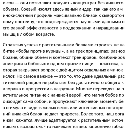
и сои — они позволяют получить концентрат без лишнего
объема. Соевый изолят здесь явный лидер, так как его ам
инокислотный профиль максимально близок к сывороточ
ному протеину, что подтверждается научными данными о
его равной эффективности в поддержании и наращивании
мышц в любом возрасте.
Стратегия успеха с растительными белками строится не на
битве «бобы против курицы», а на трех принципах: разноо
бразие, общий объем и контекст тренировок. Комбиниров
ание риса и бобовых в одном приеме пищи — классика, к
оторая закрывает вопрос с дефицитом отдельных аминок
ислот. Но самое важное — это то, что даже идеальный рас
тительный рацион не работает без достаточного общего к
алоража и прогрессии в нагрузках. Многие переходят на р
астительное питание с наивной верой, что магия бобов пр
оизойдет сама собой, и пропускают ключевой момент: бе
з стимула в виде тяжелых весов или интенсивных повторе
ний никакой белок не даст прироста. Более того, наш орга
низм, кажется, лучше адаптируется к растительным источ
никам с возрастом, что намекает на эволюционную гибко