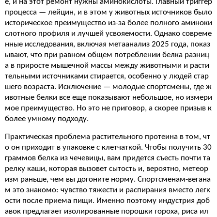
е, и на этот ремонт нужны аминокислоты. Главный триггер
процесса — лейцин, и в этом у животных источников было
историческое преимущество из-за более полного аминоки
слотного профиля и лучшей усвояемости. Однако совреме
нные исследования, включая метаанализ 2025 года, показ
ывают, что при равном общем потреблении белка разниц
а в приросте мышечной массы между животными и расти
тельными источниками стирается, особенно у людей стар
шего возраста. Исключение — молодые спортсмены, где ж
ивотные белки все еще показывают небольшое, но измери
мое преимущество. Но это не приговор, а скорее призыв к
более умному подходу.
Практическая проблема растительного протеина в том, чт
о он приходит в упаковке с клетчаткой. Чтобы получить 30
граммов белка из чечевицы, вам придется съесть почти та
релку каши, которая вызовет сытость и, вероятно, метеор
изм раньше, чем вы догоните норму. Спортсменам-вегана
м это знакомо: чувство тяжести и распирания вместо легк
ости после приема пищи. Именно поэтому индустрия доб
авок предлагает изолированные порошки гороха, риса ил