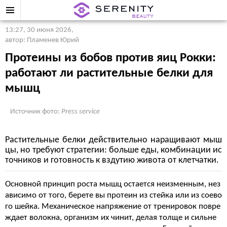
13:27, 30 июня 2026
,
автор: Пламенев Юрий
Протеины из бобов против яиц Рокки:
работают ли растительные белки для
мышц
Источник фото:
Press service
Растительные белки действительно наращивают мыш
цы, но требуют стратегии: больше еды, комбинации ис
точников и готовность к вздутию живота от клетчатки.
Основной принцип роста мышц остается неизменным, нез
ависимо от того, берете вы протеин из стейка или из соево
го шейка. Механическое напряжение от тренировок повре
ждает волокна, организм их чинит, делая толще и сильне