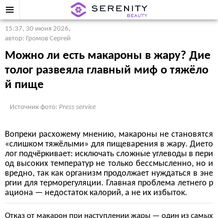
15:37, 30 июня 2026
,
автор: Громов Сергей
Можно ли есть макароны в жару? Дие
толог развеяла главный миф о тяжёло
й пище
Источник фото:
Press service
Вопреки расхожему мнению, макароны не становятся
«слишком тяжёлыми» для пищеварения в жару. Дието
лог подчёркивает: исключать сложные углеводы в пери
од высоких температур не только бессмысленно, но и
вредно, так как организм продолжает нуждаться в эне
ргии для терморегуляции. Главная проблема летнего р
ациона — недостаток калорий, а не их избыток.
Отказ от макарон при наступлении жары — один из самых