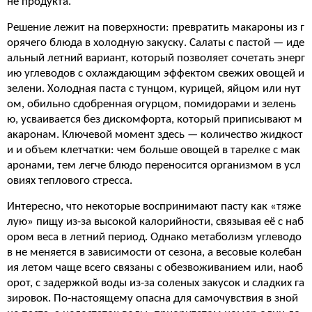
не продукта.
Решение лежит на поверхности: превратить макароны из г
орячего блюда в холодную закуску. Салаты с пастой — иде
альный летний вариант, который позволяет сочетать энерг
ию углеводов с охлаждающим эффектом свежих овощей и
зелени. Холодная паста с тунцом, курицей, яйцом или нут
ом, обильно сдобренная огурцом, помидорами и зелень
ю, усваивается без дискомфорта, который приписывают м
акаронам. Ключевой момент здесь — количество жидкост
и и объем клетчатки: чем больше овощей в тарелке с мак
аронами, тем легче блюдо переносится организмом в усл
овиях теплового стресса.
Интересно, что некоторые воспринимают пасту как «тяже
лую» пищу из-за высокой калорийности, связывая её с наб
ором веса в летний период. Однако метаболизм углеводо
в не меняется в зависимости от сезона, а весовые колебан
ия летом чаще всего связаны с обезвоживанием или, наоб
орот, с задержкой воды из-за соленых закусок и сладких га
зировок. По-настоящему опасна для самочувствия в зной