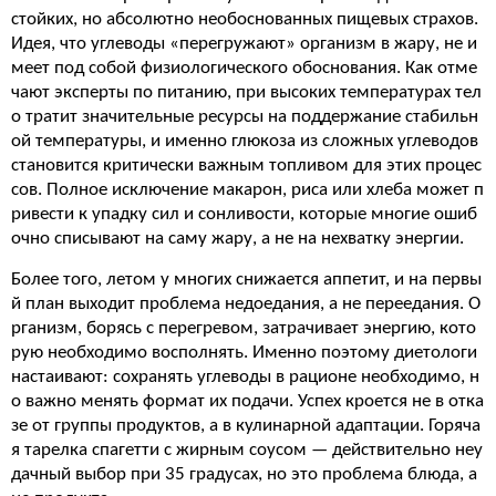
стойких, но абсолютно необоснованных пищевых страхов.
Идея, что углеводы «перегружают» организм в жару, не и
меет под собой физиологического обоснования. Как отме
чают эксперты по питанию, при высоких температурах тел
о тратит значительные ресурсы на поддержание стабильн
ой температуры, и именно глюкоза из сложных углеводов
становится критически важным топливом для этих процес
сов. Полное исключение макарон, риса или хлеба может п
ривести к упадку сил и сонливости, которые многие ошиб
очно списывают на саму жару, а не на нехватку энергии.
Более того, летом у многих снижается аппетит, и на первы
й план выходит проблема недоедания, а не переедания. О
рганизм, борясь с перегревом, затрачивает энергию, кото
рую необходимо восполнять. Именно поэтому диетологи
настаивают: сохранять углеводы в рационе необходимо, н
о важно менять формат их подачи. Успех кроется не в отка
зе от группы продуктов, а в кулинарной адаптации. Горяча
я тарелка спагетти с жирным соусом — действительно неу
дачный выбор при 35 градусах, но это проблема блюда, а