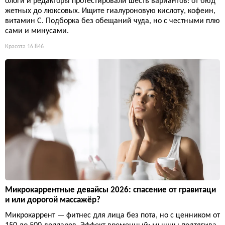
ологи и редакторы протестировали шесть вариантов: от бюд
жетных до люксовых. Ищите гиалуроновую кислоту, кофеин,
витамин С. Подборка без обещаний чуда, но с честными плю
сами и минусами.
Красота
16 846
Микрокаррентные девайсы 2026: спасение от гравитаци
и или дорогой массажёр?
Микрокаррент — фитнес для лица без пота, но с ценником от