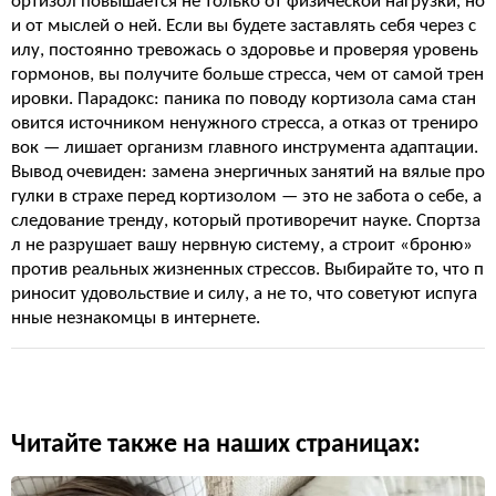
ортизол повышается не только от физической нагрузки, но
и от мыслей о ней. Если вы будете заставлять себя через с
илу, постоянно тревожась о здоровье и проверяя уровень
гормонов, вы получите больше стресса, чем от самой трен
ировки. Парадокс: паника по поводу кортизола сама стан
овится источником ненужного стресса, а отказ от трениро
вок — лишает организм главного инструмента адаптации.
Вывод очевиден: замена энергичных занятий на вялые про
гулки в страхе перед кортизолом — это не забота о себе, а
следование тренду, который противоречит науке. Спортза
л не разрушает вашу нервную систему, а строит «броню»
против реальных жизненных стрессов. Выбирайте то, что п
риносит удовольствие и силу, а не то, что советуют испуга
нные незнакомцы в интернете.
Читайте также на наших страницах: