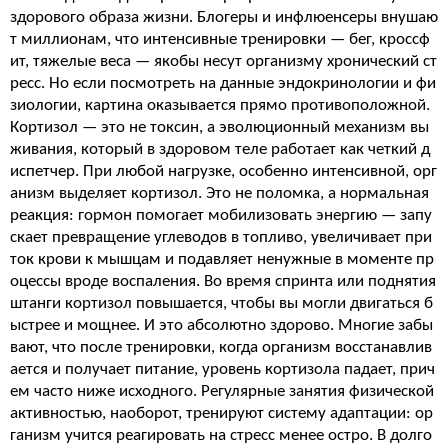
здорового образа жизни. Блогеры и инфлюенсеры внушаю
т миллионам, что интенсивные тренировки — бег, кроссф
ит, тяжелые веса — якобы несут организму хронический ст
ресс. Но если посмотреть на данные эндокринологии и фи
зиологии, картина оказывается прямо противоположной.
Кортизол — это не токсин, а эволюционный механизм вы
живания, который в здоровом теле работает как четкий д
испетчер. При любой нагрузке, особенно интенсивной, орг
анизм выделяет кортизол. Это не поломка, а нормальная
реакция: гормон помогает мобилизовать энергию — запу
скает превращение углеводов в топливо, увеличивает при
ток крови к мышцам и подавляет ненужные в моменте пр
оцессы вроде воспаления. Во время спринта или поднятия
штанги кортизол повышается, чтобы вы могли двигаться б
ыстрее и мощнее. И это абсолютно здорово. Многие забы
вают, что после тренировки, когда организм восстанавлив
ается и получает питание, уровень кортизола падает, прич
ем часто ниже исходного. Регулярные занятия физической
активностью, наоборот, тренируют систему адаптации: ор
ганизм учится реагировать на стресс менее остро. В долго