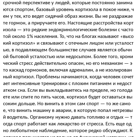
срочной перспективе у людей, которые постоянно занима
ются спортом, базовый уровень кортизола в покое ниже, ч
ем у тех, кто ведет сидячий образ жизни. Вы не раздражае
те гормон, а приручаете его. Настоящие расстройства корт
изола — это редкие эндокринологические болезни с часто
той около 1% населения. То, что на блогах называют «высо
кий кортизол» и связывают с отечным лицом или усталост
ью, в подавляющем большинстве случаев является обычн
ой бытовой усталостью или недосыпом. Более того, хрони
ческий стресс действительно опасен, но его механизм — э
то каскад гормонов, включая адреналин, а не изолирован
ный кортизол. Проблемы начинаются, когда человек сочет
ает интенсивные тренировки с плохим питанием и недост
атком сна. Если вы выкладываетесь на пределе, но голода
ете или спите по пять часов, кортизол будет оставаться вы
соким дольше. Но винить в этом сам спорт — то же само
е, что винить машину в аварии, в которую попал нетрезвы
й водитель. Организму нужно давать топливо и отдых — т
огда спорт работает как лекарство от стресса. Есть еще од
но любопытное наблюдение, которое редко обсуждают. К