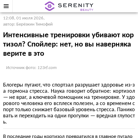
12:08, 01 июля 2026
,
автор: Берёзкин Тимофей
Интенсивные тренировки убивают кор
тизол? Спойлер: нет, но вы наверняка
верите в это
Источник фото:
123rf.com
Блогеры пугают, что спортзал разрушает здоровье из-з
а гормона стресса. Наука говорит обратное: кортизол
— не враг, а ключевой помощник на тренировке. У здо
рового человека его всплеск полезен, а со временем с
порт только снижает базовый уровень стресса. Панико
вать и переходить на одни прогулки — вредная глупост
ь.
В последние годы кортизол превратился в главное пугало