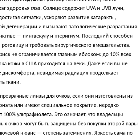
аг здоровья глаз. Солнце содержит UVA и UVB лучи,
достигая сетчатки, ускоряют развитие катаракты,
ой дегенерации и вызывают патологические разрастания
нктиве — пингвекулу и птеригиум. Последний способен
в роговицу и требовать хирургического вмешательства.
риск не ограничивается глазным яблоком: до 10% всех
ака кожи в США приходится на веки. Даже если вы не
е дискомфорта, невидимая радиация продолжает
ь ткани.
прозрачные линзы для очков, если они изготовлены из
оната или имеют специальное покрытие, нередко
 100% ультрафиолета. Это означает, что владельцы
ых очков могут быть защищены без покупки второй пары
лючевой нюанс — степень затемнения. Яркость сама по