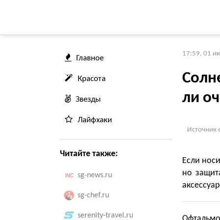
17:59, 01 и
Главное
Солн
Красота
ли оч
Звезды
Лайфхаки
Источник 
Читайте также:
Если носи
но защит
sg-news.ru
аксессуар
sg-chef.ru
serenity-travel.ru
Офтальмо