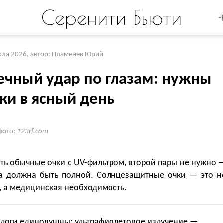
Серенити Бьюти
+
юля 2026
,
автор: Пламенев Юрий
ечный удар по глазам: нужны
ки в ясный день
фото:
123rf.com
ть обычные очки с UV-фильтром, второй пары не нужно 
а должна быть полной. Солнцезащитные очки — это н
, а медицинская необходимость.
логи единодушны: ультрафиолетовое излучение —