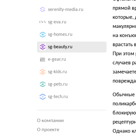
прямой вр
serenity-media.ru
которые, 
sg-eva.ru
макулярн
sg-homes.ru
на конъю
врастать 
sg-beauty.ru
При этом 
e-gear.ru
случаев р
замечает
sg-kids.ru
повреждат
sg-pets.ru
Обычные 
sg-tech.ru
поликарб
блокируют
О компании
рецептурн
О проекте
Однако к