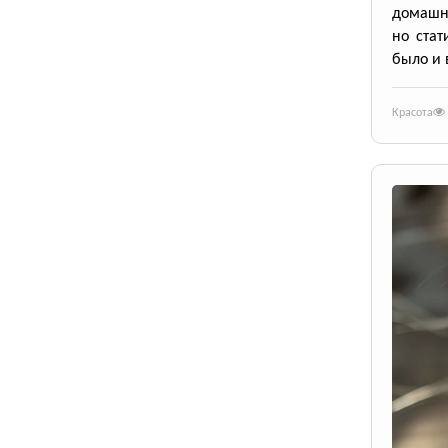
домашн
но ста
было и 
Красота