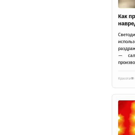
Как п
навре
Светод
использ
раздра
— сал
произво
Красота