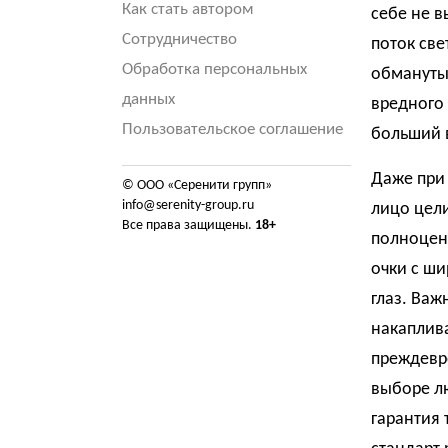
Как стать автором
себе не в
Сотрудничество
поток све
Обработка персональных
обмануты
данных
вредного 
Пользовательское соглашение
больший в
Даже при 
© ООО «Серенити групп»
info@serenity-group.ru
лицо цели
Все права защищены.
18+
полноцен
очки с ш
глаз. Важ
накаплива
преждевр
выборе лю
гарантия 