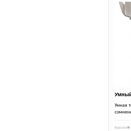
Умный
Умная т
сомнени
Красота