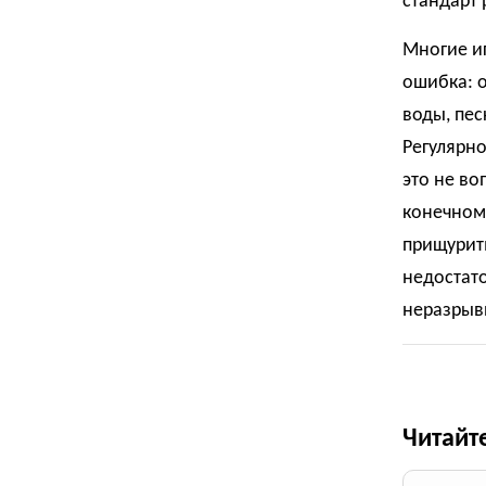
стандарт 
Многие иг
ошибка: о
воды, пес
Регулярн
это не во
конечном 
прищурить
недостато
неразрыв
Читайт