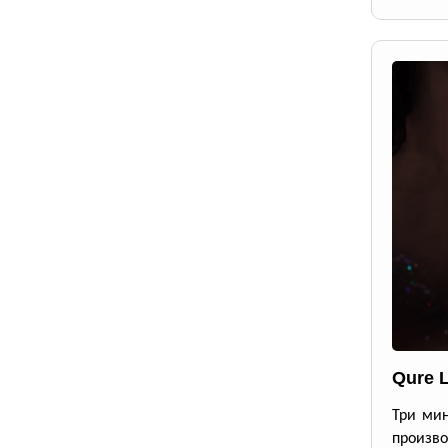
Qure 
Три мин
произво