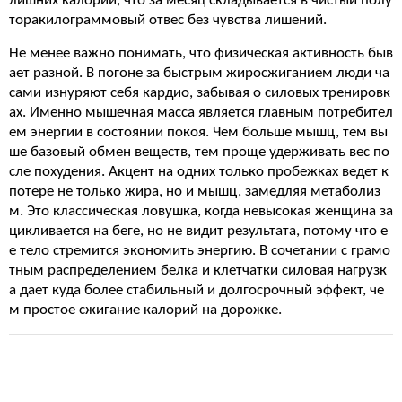
лишних калорий, что за месяц складывается в чистый полу
торакилограммовый отвес без чувства лишений.
Не менее важно понимать, что физическая активность быв
ает разной. В погоне за быстрым жиросжиганием люди ча
сами изнуряют себя кардио, забывая о силовых тренировк
ах. Именно мышечная масса является главным потребител
ем энергии в состоянии покоя. Чем больше мышц, тем вы
ше базовый обмен веществ, тем проще удерживать вес по
сле похудения. Акцент на одних только пробежках ведет к
потере не только жира, но и мышц, замедляя метаболиз
м. Это классическая ловушка, когда невысокая женщина за
цикливается на беге, но не видит результата, потому что е
е тело стремится экономить энергию. В сочетании с грамо
тным распределением белка и клетчатки силовая нагрузк
а дает куда более стабильный и долгосрочный эффект, че
м простое сжигание калорий на дорожке.