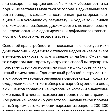
лки макарон на порцию овощей с мясом убирает сотни ка
лорий, не заставляя мучиться от голода. Радикальные зап
реты приводят к срывам, а постепенная трансформация р
ациона — к устойчивому результату. Выход из зоны пищев
ого комфорта неизбежно дискомфортен, но всего через д
ве недели организм адаптируется, и дофаминовая зависи
мость от быстрых углеводов угасает.
Основной враг стройности — неосознанные перекусы и жи
дкие калории. Люди систематически недооценивают энерг
етическую ценность того, что съедается на бегу. Смузи, лат
те с сиропом или горсть сухофруктов способны перекрыть
половину суточной нормы, но мозг не фиксирует их как с
ытный прием пищи. Единственный рабочий инструмент в
этом хаосе — заблаговременная подготовка еды. Когда в х
олодильнике лежит контейнер с отварной курицей и овощ
ами, шансов сорваться на круассан из кофейни значительн
о меньше. Это чистая психология: проще принять правиль
ное решение, когда оно уже готово. Каждый такой продум
анный прием автоматически вырезает из рациона 200-300