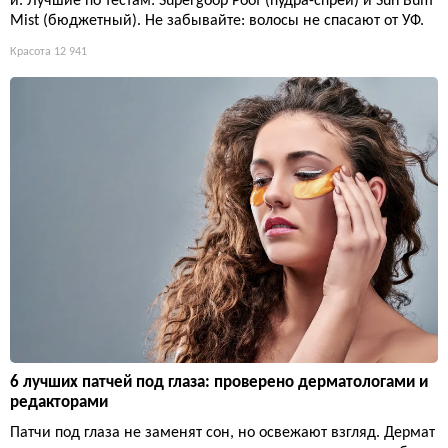
и. Лучшие по тестам: Supergoop Poof (пудра-спрей) и Sun Bum
Mist (бюджетный). Не забывайте: волосы не спасают от УФ.
Красота
12 941
6 лучших патчей под глаза: проверено дерматологами и
редакторами
Патчи под глаза не заменят сон, но освежают взгляд. Дермат