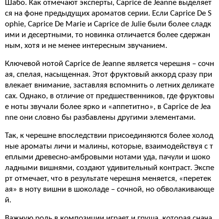
Шабо. Как отмечают эксперты, Caprice de Jeanne выделяет
ся на фоне предыдущих ароматов серии. Если Caprice De S
ophie, Caprice De Marie и Caprice de Julie были более сладк
ими и десертными, то новинка отличается более сдержан
ным, хотя и не менее интересным звучанием.
Ключевой нотой Caprice de Jeanne является черешня – сочн
ая, спелая, насыщенная. Этот фруктовый аккорд сразу при
влекает внимание, заставляя вспомнить о летних деликате
сах. Однако, в отличие от предшественников, где фруктовы
е ноты звучали более ярко и «аппетитно», в Caprice de Jea
nne они словно бы разбавлены другими элементами.
Так, к черешне впоследствии присоединяются более холод
ные ароматы личи и малины, которые, взаимодействуя с т
еплыми древесно-амбровыми нотами уда, пачули и шоко
ладными вишнями, создают удивительный контраст. Экспе
рт отмечает, что в результате черешня меняется, «перетек
ая» в ноту вишни в шоколаде – сочной, но обволакивающе
й.
Важную роль в композиции играет и груша, которая снача