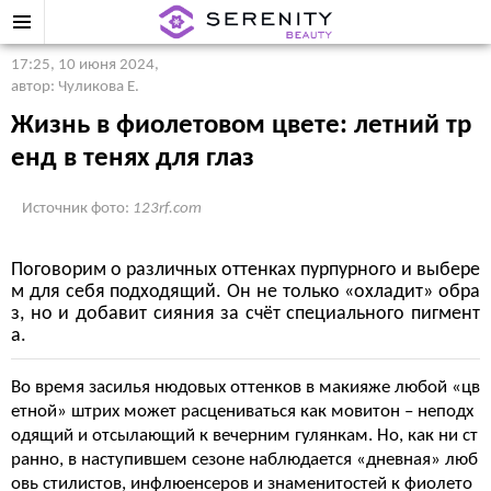
17:25, 10 июня 2024
,
автор: Чуликова Е.
Жизнь в фиолетовом цвете: летний тр
енд в тенях для глаз
Источник фото:
123rf.com
Поговорим о различных оттенках пурпурного и выбере
м для себя подходящий. Он не только «охладит» обра
з, но и добавит сияния за счёт специального пигмент
а.
Во время засилья нюдовых оттенков в макияже любой «цв
етной» штрих может расцениваться как мовитон – неподх
одящий и отсылающий к вечерним гулянкам. Но, как ни ст
ранно, в наступившем сезоне наблюдается «дневная» люб
овь стилистов, инфлюенсеров и знаменитостей к фиолето