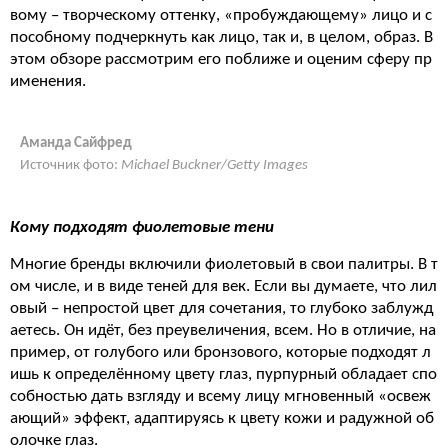
вому – творческому оттенку, «пробуждающему» лицо и с
пособному подчеркнуть как лицо, так и, в целом, образ. В
этом обзоре рассмотрим его поближе и оценим сферу пр
именения.
Аманда Сайфред
Источник фото:
Michael Buckner/Getty Images
Кому подходят фиолетовые тени
Многие бренды включили фиолетовый в свои палитры. В т
ом числе, и в виде теней для век. Если вы думаете, что лил
овый – непростой цвет для сочетания, то глубоко заблужд
аетесь. Он идёт, без преувеличения, всем. Но в отличие, на
пример, от голубого или бронзового, которые подходят л
ишь к определённому цвету глаз, пурпурный обладает спо
собностью дать взгляду и всему лицу мгновенный «освеж
ающий» эффект, адаптируясь к цвету кожи и радужной об
олочке глаз.