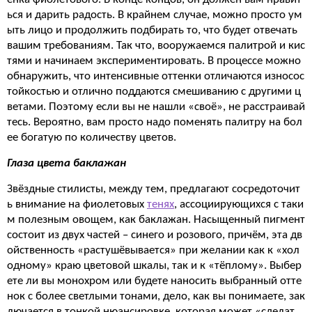
ься и дарить радость. В крайнем случае, можно просто ум
ыть лицо и продолжить подбирать то, что будет отвечать
вашим требованиям. Так что, вооружаемся палитрой и кис
тями и начинаем экспериментировать. В процессе можно
обнаружить, что интенсивные оттенки отличаются износос
тойкостью и отлично поддаются смешиванию с другими ц
ветами. Поэтому если вы не нашли «своё», не расстраивай
тесь. Вероятно, вам просто надо поменять палитру на бол
ее богатую по количеству цветов.
Глаза
цвета
баклажан
Звёздные стилисты, между тем, предлагают сосредоточит
ь внимание на фиолетовых
тенях
, ассоциирующихся с таки
м полезным овощем, как баклажан. Насыщенный пигмент
состоит из двух частей – синего и розового, причём, эта дв
ойственность «растушёвывается» при желании как к «хол
одному» краю цветовой шкалы, так и к «тёплому». Выбер
ете ли вы монохром или будете наносить выбранный отте
нок с более светлыми тонами, дело, как вы понимаете, зак
лючается в тонкой нюансировке, которая может «сделат