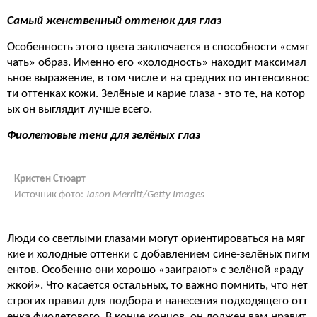
Самый
женственный
оттенок
для
глаз
Особенность этого цвета заключается в способности «смяг
чать» образ. Именно его «холодность» находит максимал
ьное выражение, в том числе и на средних по интенсивнос
ти оттенках кожи. Зелёные и карие глаза - это те, на котор
ых он выглядит лучше всего.
Фиолетовые тени для зелёных глаз
Кристен Стюарт
Источник фото:
Jason Merritt/Getty Images
Люди со светлыми глазами могут ориентироваться на мяг
кие и холодные оттенки с добавлением сине-зелёных пигм
ентов. Особенно они хорошо «заиграют» с зелёной «раду
жкой». Что касается остальных, то важно помнить, что нет
строгих правил для подбора и нанесения подходящего отт
енка фиолетового. В конце концов, он должен вам нравит