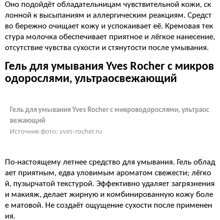
Оно подойдёт обладательницам чувствительной кожи, ск
лонной к высыпаниям и аллергическим реакциям. Средст
во бережно очищает кожу и успокаивает её. Кремовая тек
стура молочка обеспечивает приятное и лёгкое нанесение,
отсутствие чувства сухости и стянутости после умывания.
Гель для умывания Yves Rocher с
микров
одорослями
,
ультраосвежающий
Гель для умывания Yves Rocher с микроводорослями, ультраос
вежающий
Источник фото:
yves-rocher.ru
По-настоящему летнее средство для умывания. Гель облад
ает приятным, едва уловимым ароматом свежести; лёгко
й, пузырчатой текстурой. Эффективно удаляет загрязнения
и макияж, делает жирную и комбинированную кожу боле
е матовой. Не создаёт ощущение сухости после применен
ия.