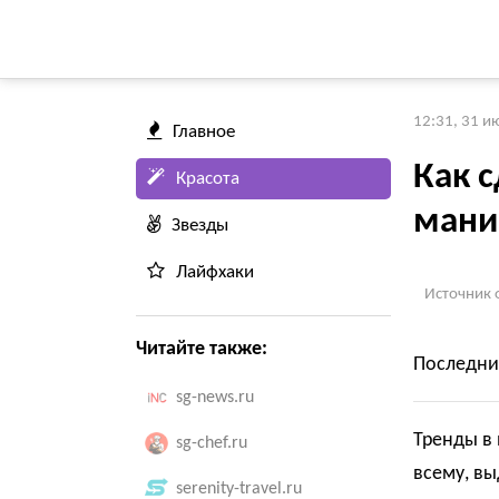
12:31, 31 и
Главное
Как 
Красота
мани
Звезды
Лайфхаки
Источник 
Читайте также:
Последние
sg-news.ru
Тренды в 
sg-chef.ru
всему, в
serenity-travel.ru