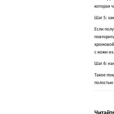
которая ч
Шаг 5: за
Если полу
повторить
хромовой 
с кожи из
Шаг 6: н
Такое пок
полостью 
Читайт