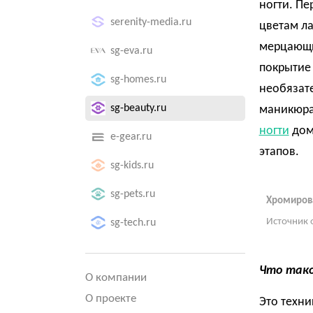
ногти. П
serenity-media.ru
цветам ла
мерцающи
sg-eva.ru
покрытие 
sg-homes.ru
необязате
sg-beauty.ru
маникюра.
ногти
дома
e-gear.ru
этапов.
sg-kids.ru
sg-pets.ru
Хромиров
Источник 
sg-tech.ru
Что так
О компании
О проекте
Это техни