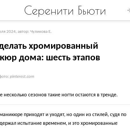
Серенити Бьюти
+
юля 2024
,
автор: Чуликова Е.
сделать хромированный
кюр дома: шесть этапов
фото:
pinterest.com
 несколько сезонов такие ногти остаются в тренде.
маникюре приходят и уходят, но один из стилей, судя по
ыдержал испытание временем, и это хромированные