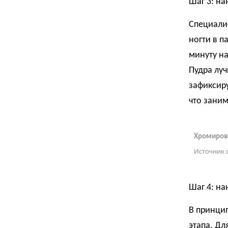
Шаг 3: на
Специали
ногти в п
минуту на
Пудра луч
зафиксиру
что заним
Хромиров
Источник 
Шаг 4: н
В принцип
этапа. Дл