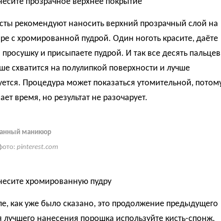
несите прозрачное верхнее покрытие
сты рекомендуют наносить верхний прозрачный слой на
аре с хромированной пудрой. Один ноготь красите, даёте
 просушку и присыпаете пудрой. И так все десять пальцев
ше схватится на полулипкой поверхности и лучше
ется. Процедура может показаться утомительной, потом
ает время, но результат не разочарует.
анный маникюр
фото:
pinterest.com
анесите хромированную пудру
е, как уже было сказано, это продолжение предыдущего
я лучшего нанесения порошка используйте кисть-спонж,