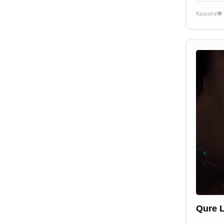
Красота
Qure 