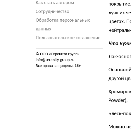
Как стать автором
покрытие.
Сотрудничество
лучших че
Обработка персональных
цветах. П
данных
нейтральн
Пользовательское соглашение
Что нужн
© ООО «Серенити групп»
Лак-осно
info@serenity-group.ru
Все права защищены.
18+
Основной
другой цв
Хромирова
Powder);
Блеск-пок
Можно не 