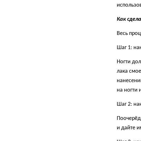
использов
Как сдел
Весь проц
Шаг 1: на
Ногти дол
лака смое
нанесению
на ногти 
Шаг 2: на
Поочерёдн
и дайте и