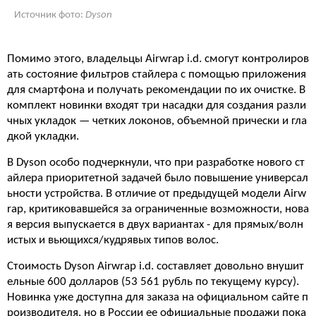
Источник фото:
Dyson
Помимо этого, владельцы Airwrap i.d. смогут контролиров
ать состояние фильтров стайлера с помощью приложения
для смартфона и получать рекомендации по их очистке. В
комплект новинки входят три насадки для создания разли
чных укладок — четких локонов, объемной прически и гла
дкой укладки.
В Dyson особо подчеркнули, что при разработке нового ст
айлера приоритетной задачей было повышение универсал
ьности устройства. В отличие от предыдущей модели Airw
rap, критиковавшейся за ограниченные возможности, нова
я версия выпускается в двух вариантах - для прямых/волн
истых и вьющихся/кудрявых типов волос.
Стоимость Dyson Airwrap i.d. составляет довольно внушит
ельные 600 долларов (53 561 рубль по текущему курсу).
Новинка уже доступна для заказа на официальном сайте п
роизводителя, но в России ее официальные продажи пока