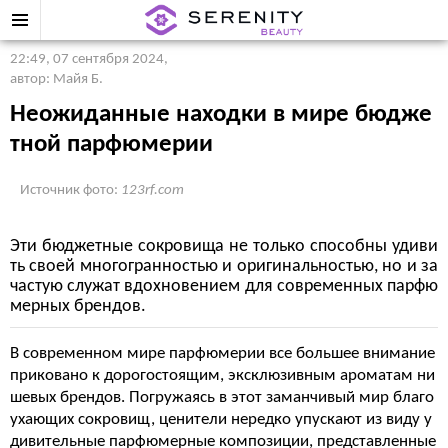
22:49, 07 сентября 2024
,
автор: Майя Б.
Неожиданные находки в мире бюдже
тной парфюмерии
Источник фото:
123rf.com
Эти бюджетные сокровища не только способны удиви
ть своей многогранностью и оригинальностью, но и за
частую служат вдохновением для современных парфю
мерных брендов.
В современном мире парфюмерии все большее внимание
приковано к дорогостоящим, эксклюзивным ароматам ни
шевых брендов. Погружаясь в этот заманчивый мир благо
ухающих сокровищ, ценители нередко упускают из виду у
дивительные парфюмерные композиции, представленные