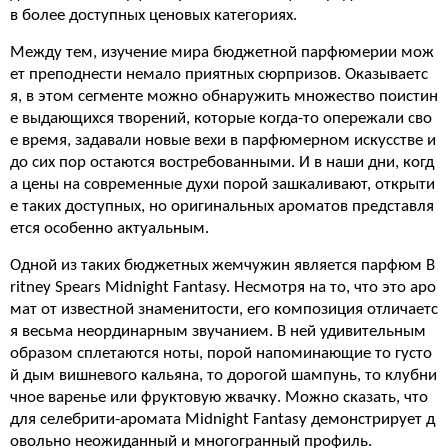
в более доступных ценовых категориях.
Между тем, изучение мира бюджетной парфюмерии мож
ет преподнести немало приятных сюрпризов. Оказываетс
я, в этом сегменте можно обнаружить множество поистин
е выдающихся творений, которые когда-то опережали сво
е время, задавали новые вехи в парфюмерном искусстве и
до сих пор остаются востребованными. И в наши дни, когд
а цены на современные духи порой зашкаливают, открыти
е таких доступных, но оригинальных ароматов представля
ется особенно актуальным.
Одной из таких бюджетных жемчужин является парфюм B
ritney Spears Midnight Fantasy. Несмотря на то, что это аро
мат от известной знаменитости, его композиция отличаетс
я весьма неординарным звучанием. В ней удивительным
образом сплетаются ноты, порой напоминающие то густо
й дым вишневого кальяна, то дорогой шампунь, то клубни
чное варенье или фруктовую жвачку. Можно сказать, что
для селебрити-аромата Midnight Fantasy демонстрирует д
овольно неожиданный и многогранный профиль.