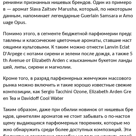
рениями признанных нишевых брендов. Один из примеро
в — аромат Slava Zaitsev Marusha, который, по некоторым
данным, напоминает легендарные Guerlain Samsara и Amo
uage Opus.
Помимо этого, в сегменте бюджетной парфюмерии предс
тавлены и классические цветочные ароматы, ставшие наст
оящими культовыми. К таким можно отнести Lanvin Eclat
D'Arpege с нотами сирени и зелени после дождя, а также 5
th Avenue от Elizabeth Arden с изысканным букетом ланды
шей, липы, сирени и магнолии.
Кроме того, в разряд парфюмерных жемчужин массового
рынка можно включить и такие хорошо известные свежие
композиции, как Sergio Tacchini Ozone, Elizabeth Arden Gre
en Tea и Davidoff Cool Water
Таким образом, даже при обилии новинок от нишевых бре
ндов, ценителям ароматов не стоит забывать о по-настоя
щему выдающихся парфюмерных творениях, которые мо
жно обнаружить среди более доступных композиций. Эти