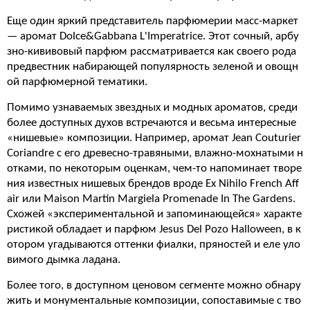
Еще один яркий представитель парфюмерии масс-маркет
— аромат Dolce&Gabbana L'Imperatrice. Этот сочный, арбу
зно-кививовый парфюм рассматривается как своего рода
предвестник набирающей популярность зеленой и овощн
ой парфюмерной тематики.
Помимо узнаваемых звездных и модных ароматов, среди
более доступных духов встречаются и весьма интересные
«нишевые» композиции. Например, аромат Jean Couturier
Coriandre с его древесно-травяными, влажно-мохнатыми н
отками, по некоторым оценкам, чем-то напоминает творе
ния известных нишевых брендов вроде Ex Nihilo French Aff
air или Maison Martin Margiela Promenade In The Gardens.
Схожей «экспериментальной и запоминающейся» характе
ристикой обладает и парфюм Jesus Del Pozo Halloween, в к
отором угадываются оттенки фиалки, пряностей и еле уло
вимого дымка ладана.
Более того, в доступном ценовом сегменте можно обнару
жить и монументальные композиции, сопоставимые с тво