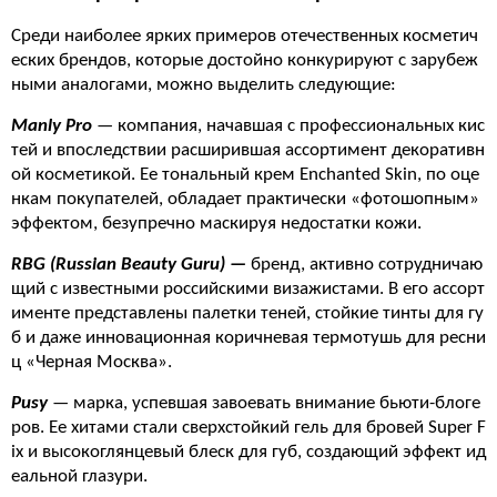
Среди наиболее ярких примеров отечественных косметич
еских брендов, которые достойно конкурируют с зарубеж
ными аналогами, можно выделить следующие:
Manly Pro
— компания, начавшая с профессиональных кис
тей и впоследствии расширившая ассортимент декоративн
ой косметикой. Ее тональный крем Enchanted Skin, по оце
нкам покупателей, обладает практически «фотошопным»
эффектом, безупречно маскируя недостатки кожи.
RBG (Russian Beauty Guru) —
бренд, активно сотрудничаю
щий с известными российскими визажистами. В его ассорт
именте представлены палетки теней, стойкие тинты для гу
б и даже инновационная коричневая термотушь для ресни
ц «Черная Москва».
Pusy
— марка, успевшая завоевать внимание бьюти-блоге
ров. Ее хитами стали сверхстойкий гель для бровей Super F
ix и высокоглянцевый блеск для губ, создающий эффект ид
еальной глазури.