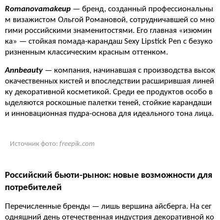
Romanovamakeup
— бренд, созданный профессиональны
м визажистом Ольгой Романовой, сотрудничавшей со мно
гими российскими знаменитостями. Его главная «изюмин
ка» — стойкая помада-карандаш Sexy Lipstick Pen с безуко
ризненным классическим красным оттенком.
Annbeauty
— компания, начинавшая с производства высок
окачественных кистей и впоследствии расширившая линей
ку декоративной косметикой. Среди ее продуктов особо в
ыделяются роскошные палетки теней, стойкие карандаши
и инновационная пудра-основа для идеального тона лица.
Источник фото:
freepik.com
Российский бьюти-рынок: новые возможности для
потребителей
Перечисленные бренды — лишь вершина айсберга. На сег
одняшний день отечественная индустрия декоративной ко