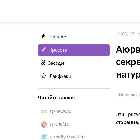
11:00, 12 н
Главное
Аюрв
Красота
секр
Звезды
нату
Лайфхаки
Источник 
Читайте также:
sg-news.ru
Эти риту
старение,
sg-chef.ru
serenity-travel.ru