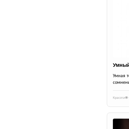
Умный
Умная т
сомнени
Красота