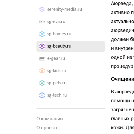
Аюрведа,
serenity-media.ru
активно п
актуально
sg-eva.ru
аюрведиче
sg-homes.ru
должен б
sg-beauty.ru
и внутрен
одной из 
e-gear.ru
процедур 
sg-kids.ru
Очищение
sg-pets.ru
В аюрвед
sg-tech.ru
помощи на
загрязнен
главных р
О компании
кожи. Дл
О проекте