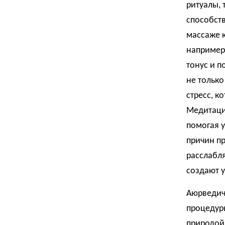
ритуалы, 
способст
массаже к
например
тонус и п
не только
стресс, к
Медитаци
помогая у
причин п
расслабл
создают у
Аюрведиче
процедуры
природой 