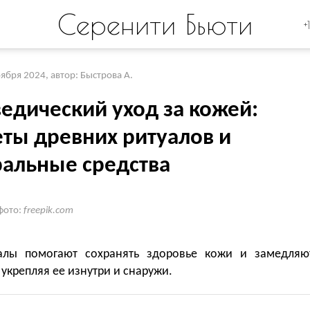
Серенити Бьюти
+
оября 2024
,
автор: Быстрова А.
едический уход за кожей:
еты древних ритуалов и
ральные средства
фото:
freepik.com
алы помогают сохранять здоровье кожи и замедляю
 укрепляя ее изнутри и снаружи.