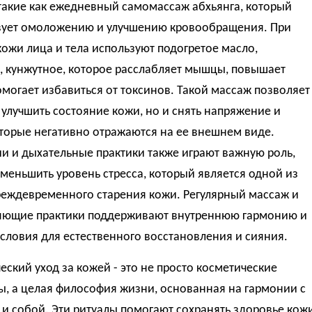
такие как ежедневный самомассаж абхьянга, который
вует омоложению и улучшению кровообращения. При
ожи лица и тела используют подогретое масло,
, кунжутное, которое расслабляет мышцы, повышает
омогает избавиться от токсинов. Такой массаж позволяет
 улучшить состояние кожи, но и снять напряжение и
оторые негативно отражаются на ее внешнем виде.
и и дыхательные практики также играют важную роль,
меньшить уровень стресса, который является одной из
реждевременного старения кожи. Регулярный массаж и
яющие практики поддерживают внутреннюю гармонию и
словия для естественного восстановления и сияния.
ский уход за кожей - это не просто косметические
, а целая философия жизни, основанная на гармонии с
и собой. Эти ритуалы помогают сохранять здоровье кож