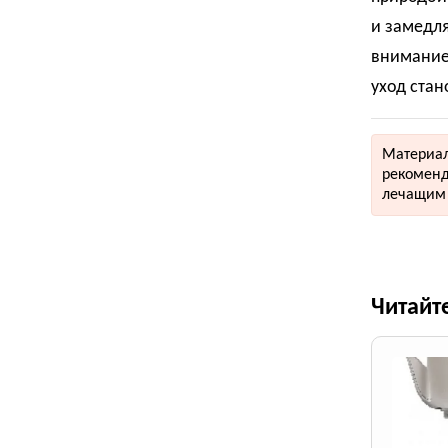
и замедля
внимание 
уход стан
Материал
рекоменд
лечащим 
Читайт