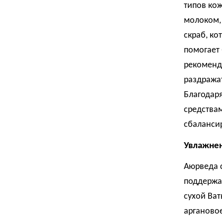
типов ко
молоком,
скраб, ко
помогает
рекоменду
раздражат
Благодар
средствам
сбаланси
Увлажнен
Аюрведа 
поддержа
сухой Ват
аргановое