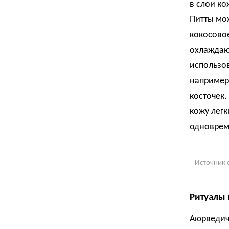
в слои ко
Питты мож
кокосово
охлаждаю
использов
например
косточек.
кожу легк
одновреме
Источник 
Ритуалы 
Аюрведиче