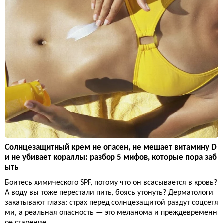
Солнцезащитный крем не опасен, не мешает витамину D
и не убивает кораллы: разбор 5 мифов, которые пора заб
ыть
Боитесь химического SPF, потому что он всасывается в кровь?
А воду вы тоже перестали пить, боясь утонуть? Дерматологи
закатывают глаза: страх перед солнцезащитой раздут соцсетя
ми, а реальная опасность — это меланома и преждевременн
ое старение.