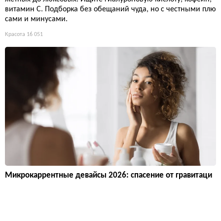
витамин С. Подборка без обещаний чуда, но с честными плю
сами и минусами.
Красота
16 051
Микрокаррентные девайсы 2026: спасение от гравитаци
и или дорогой массажёр?
Микрокаррент — фитнес для лица без пота, но с ценником от
150 до 500 долларов. Эффект временный: мышцы подтягива
ются на часы, а за коллаген нужно ждать полгода регулярны