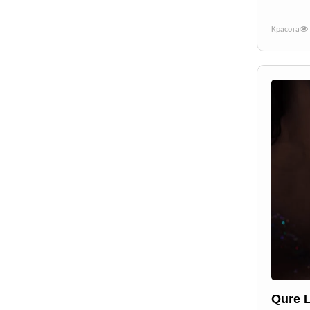
Красота
Qure 