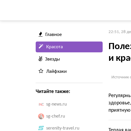
22:51, 28 д
Главное
Поле
Красота
и кр
Звезды
Лайфхаки
Источник 
Читайте также:
Регулярн
здоровье
sg-news.ru
приятную 
sg-chef.ru
serenity-travel.ru
Теплая ва