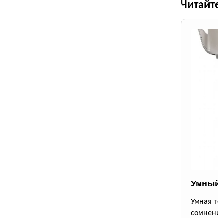
Читайт
Умный
Умная т
сомнени