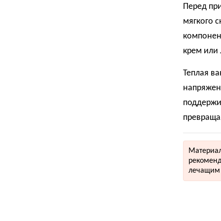
Перед пр
мягкого 
компонен
крем или 
Теплая ва
напряжени
поддержив
превращая
Материал
рекоменд
лечащим 