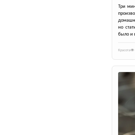
Три мин
произво
домашн
но ста
было и 
Красота