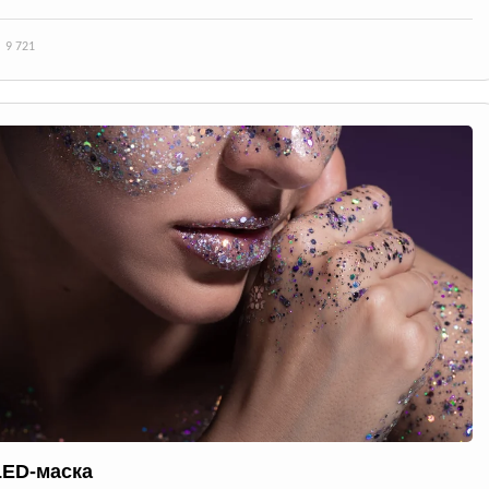
9 721
LED-маска