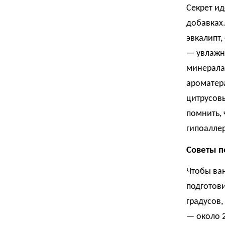
Секрет и
добавках.
эвкалипт,
— увлажн
минералам
ароматер
цитрусов
помнить,
гипоалле
Советы п
Чтобы ва
подготови
градусов,
— около 