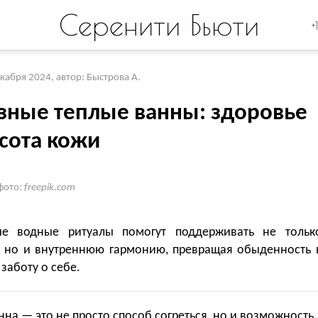
Серенити Бьюти
+
екабря 2024
,
автор: Быстрова А.
зные теплые ванны: здоровье
асота кожи
фото:
freepik.com
ые водные ритуалы помогут поддерживать не тольк
, но и внутреннюю гармонию, превращая обыденность 
заботу о себе.
нна — это не просто способ согреться, но и возможность