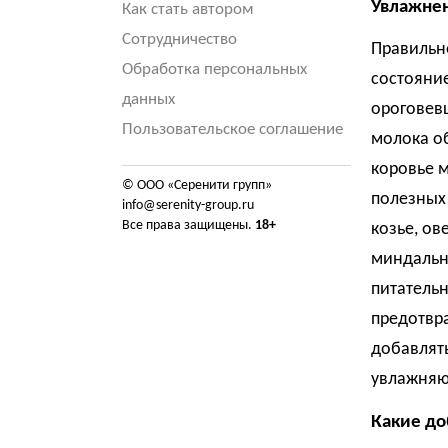
Увлажнен
Как стать автором
Сотрудничество
Правильн
Обработка персональных
состояние
данных
ороговевш
Пользовательское соглашение
молока об
коровье 
© ООО «Серенити групп»
полезных
info@serenity-group.ru
Все права защищены.
18+
козье, ов
миндальн
питатель
предотвра
добавлять
увлажняют
Какие до