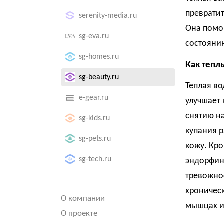
превратит
serenity-media.ru
Она помог
sg-eva.ru
состоянию
sg-homes.ru
Как тепл
sg-beauty.ru
Теплая во
e-gear.ru
улучшает
снятию н
sg-kids.ru
купания р
sg-pets.ru
кожу. Кро
sg-tech.ru
эндорфино
тревожно
хроничес
О компании
мышцах и 
О проекте