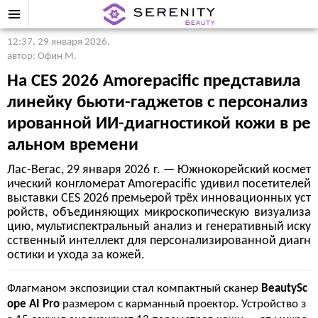
12:37, 29 января 2026
,
автор: Офин М.
На CES 2026 Amorepacific представила
линейку бьюти-гаджетов с персонализ
ированной ИИ-диагностикой кожи в ре
альном времени
Лас-Вегас, 29 января 2026 г. — Южнокорейский космет
ический конгломерат Amorepacific удивил посетителей
выставки CES 2026 премьерой трёх инновационных уст
ройств, объединяющих микроскопическую визуализа
цию, мультиспектральный анализ и генеративный иску
сственный интеллект для персонализированной диагн
остики и ухода за кожей.
Флагманом экспозиции стал компактный сканер
BeautySc
ope AI Pro
размером с карманный проектор. Устройство з