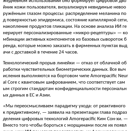
жедневном использовании оно формирует цифровой дво
йник кожи пользователя, визуализируя невидимые невоо
ружённым глазом процессы: распределение меланина по
д поверхностью эпидермиса, состояние капиллярной сети,
накопление продуктов гликации. На основе анализа ИИ ге
нерирует персонализированные «микро-рецептуры» — ко
мбинации активных компонентов из базовых сывороток б
ренда, которые можно заказать в фирменных пунктах выд
ачи с доставкой в течение 24 часов.
Технологический прорыв линейки — отказ от облачной об
работки чувствительных биометрических данных. Все выч
исления выполняются на бортовом чипе Amorepacific Neur
al Core с квантовым шифрованием, что соответствует сам
ым строгим стандартам конфиденциальности персональн
ых данных в ЕС и Азии.
«Мы переосмысливаем парадигму ухода: от реактивного
к предиктивному, — заявила на презентации глава подраз
деления цифровых технологий Amorepacific Ким Сон-хи. —
Вместо того чтобы бороться с морщинами после их появл