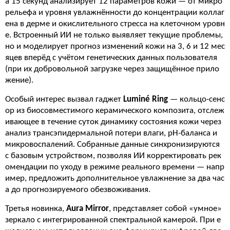
а 15 секунд анализирует 12 параметров кожи — от микро
рельефа и уровня увлажнённости до концентрации коллаг
ена в дерме и окислительного стресса на клеточном уровн
е. Встроенный ИИ не только выявляет текущие проблемы,
но и моделирует прогноз изменений кожи на 3, 6 и 12 мес
яцев вперёд с учётом генетических данных пользователя
(при их добровольной загрузке через защищённое прило
жение).
Особый интерес вызвал гаджет
Luminé Ring
— кольцо-сенс
ор из биосовместимого керамического композита, отслеж
ивающее в течение суток динамику состояния кожи через
анализ трансэпидермальной потери влаги, pH-баланса и
микровоспалений. Собранные данные синхронизируются
с базовым устройством, позволяя ИИ корректировать рек
омендации по уходу в режиме реального времени — напр
имер, предложить дополнительное увлажнение за два час
а до прогнозируемого обезвоживания.
Третья новинка,
Aura Mirror
, представляет собой «умное»
зеркало с интегрированной спектральной камерой. При е