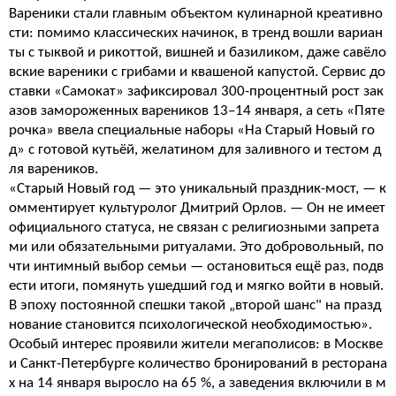
Вареники стали главным объектом кулинарной креативно
сти: помимо классических начинок, в тренд вошли вариан
ты с тыквой и рикоттой, вишней и базиликом, даже савёло
вские вареники с грибами и квашеной капустой. Сервис до
ставки «Самокат» зафиксировал 300-процентный рост зак
азов замороженных вареников 13–14 января, а сеть «Пяте
рочка» ввела специальные наборы «На Старый Новый го
д» с готовой кутьёй, желатином для заливного и тестом д
ля вареников.
«Старый Новый год — это уникальный праздник-мост, — к
омментирует культуролог Дмитрий Орлов. — Он не имеет
официального статуса, не связан с религиозными запрета
ми или обязательными ритуалами. Это добровольный, по
чти интимный выбор семьи — остановиться ещё раз, подв
ести итоги, помянуть ушедший год и мягко войти в новый.
В эпоху постоянной спешки такой „второй шанс" на празд
нование становится психологической необходимостью».
Особый интерес проявили жители мегаполисов: в Москве
и Санкт-Петербурге количество бронирований в ресторана
х на 14 января выросло на 65 %, а заведения включили в м