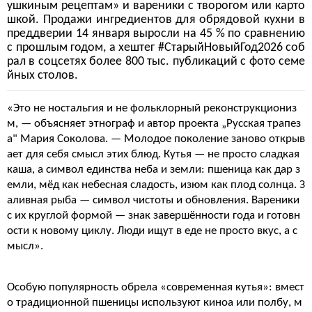
ушкиным рецептам» и вареники с творогом или карто
шкой. Продажи ингредиентов для обрядовой кухни в
преддверии 14 января выросли на 45 % по сравнению
с прошлым годом, а хештег #СтарыйНовыйГод2026 соб
рал в соцсетях более 800 тыс. публикаций с фото семе
йных столов.
«Это не ностальгия и не фольклорный реконструкциониз
м, — объясняет этнограф и автор проекта „Русская трапез
а" Мария Соколова. — Молодое поколение заново открыв
ает для себя смысл этих блюд. Кутья — не просто сладкая
каша, а символ единства неба и земли: пшеница как дар з
емли, мёд как небесная сладость, изюм как плод солнца. З
аливная рыба — символ чистоты и обновления. Вареники
с их круглой формой — знак завершённости года и готовн
ости к новому циклу. Люди ищут в еде не просто вкус, а с
мысл».
Особую популярность обрела «современная кутья»: вмест
о традиционной пшеницы используют киноа или полбу, м