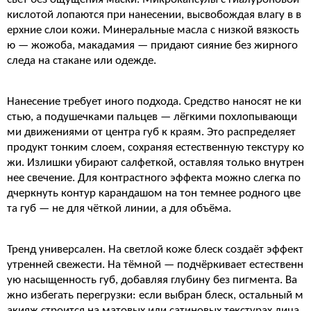
кислотой лопаются при нанесении, высвобождая влагу в в
ерхние слои кожи. Минеральные масла с низкой вязкость
ю — жожоба, макадамия — придают сияние без жирного
следа на стакане или одежде.
Нанесение требует иного подхода. Средство наносят не ки
стью, а подушечками пальцев — лёгкими похлопывающи
ми движениями от центра губ к краям. Это распределяет
продукт тонким слоем, сохраняя естественную текстуру ко
жи. Излишки убирают салфеткой, оставляя только внутрен
нее свечение. Для контрастного эффекта можно слегка по
дчеркнуть контур карандашом на тон темнее родного цве
та губ — не для чёткой линии, а для объёма.
Тренд универсален. На светлой коже блеск создаёт эффект
утренней свежести. На тёмной — подчёркивает естественн
ую насыщенность губ, добавляя глубину без пигмента. Ва
жно избегать перегрузки: если выбран блеск, остальный м
акияж строится на матовых или сатиновых текстурах лица.