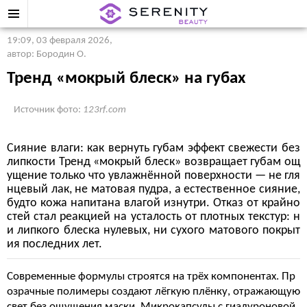
19:09, 03 февраля 2026
,
автор: Бородин О.
Тренд «мокрый блеск» на губах
Источник фото:
123rf.com
Сияние влаги: как вернуть губам эффект свежести без
липкости Тренд «мокрый блеск» возвращает губам ощ
ущение только что увлажнённой поверхности — не гля
нцевый лак, не матовая пудра, а естественное сияние,
будто кожа напитана влагой изнутри. Отказ от крайно
стей стал реакцией на усталость от плотных текстур: н
и липкого блеска нулевых, ни сухого матового покрыт
ия последних лет.
Современные формулы строятся на трёх компонентах. Пр
озрачные полимеры создают лёгкую плёнку, отражающую
свет без ощущения маски. Микрокапсулы с гиалуроновой