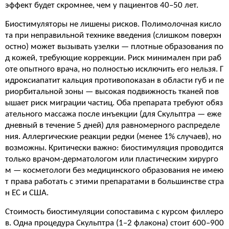
эффект будет скромнее, чем у пациентов 40–50 лет.
Биостимуляторы не лишены рисков. Полимолочная кисло
та при неправильной технике введения (слишком поверхн
остно) может вызывать узелки — плотные образования по
д кожей, требующие коррекции. Риск минимален при раб
оте опытного врача, но полностью исключить его нельзя. Г
идроксиапатит кальция противопоказан в области губ и пе
риорбитальной зоны — высокая подвижность тканей пов
ышает риск миграции частиц. Оба препарата требуют обяз
ательного массажа после инъекции (для Скульптра — еже
дневный в течение 5 дней) для равномерного распределе
ния. Аллергические реакции редки (менее 1% случаев), но
возможны. Критически важно: биостимуляция проводится
только врачом-дерматологом или пластическим хирурго
м — косметологи без медицинского образования не имею
т права работать с этими препаратами в большинстве стра
н ЕС и США.
Стоимость биостимуляции сопоставима с курсом филлеро
в. Одна процедура Скульптра (1–2 флакона) стоит 600–900