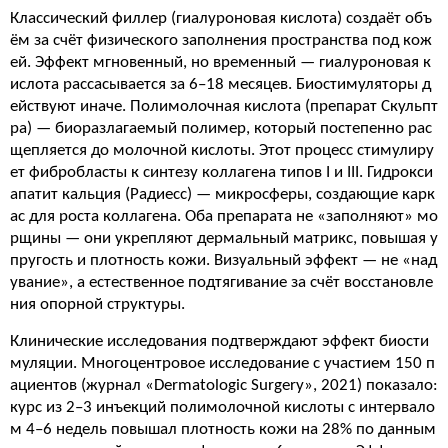
Классический филлер (гиалуроновая кислота) создаёт объ
ём за счёт физического заполнения пространства под кож
ей. Эффект мгновенный, но временный — гиалуроновая к
ислота рассасывается за 6–18 месяцев. Биостимуляторы д
ействуют иначе. Полимолочная кислота (препарат Скульпт
ра) — биоразлагаемый полимер, который постепенно рас
щепляется до молочной кислоты. Этот процесс стимулиру
ет фибробласты к синтезу коллагена типов I и III. Гидрокси
апатит кальция (Радиесс) — микросферы, создающие карк
ас для роста коллагена. Оба препарата не «заполняют» мо
рщины — они укрепляют дермальный матрикс, повышая у
пругость и плотность кожи. Визуальный эффект — не «над
увание», а естественное подтягивание за счёт восстановле
ния опорной структуры.
Клинические исследования подтверждают эффект биости
муляции. Многоцентровое исследование с участием 150 п
ациентов (журнал «Dermatologic Surgery», 2021) показало:
курс из 2–3 инъекций полимолочной кислоты с интервало
м 4–6 недель повышал плотность кожи на 28% по данным