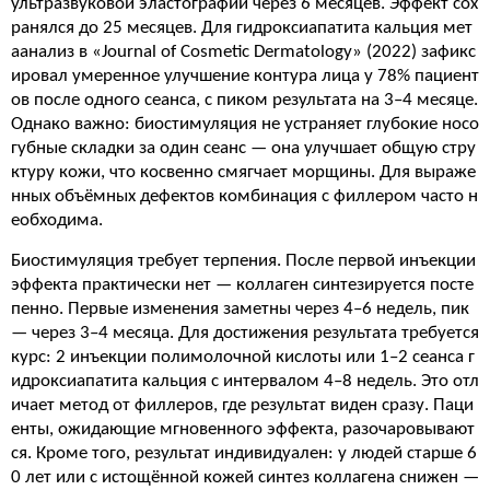
ультразвуковой эластографии через 6 месяцев. Эффект сох
ранялся до 25 месяцев. Для гидроксиапатита кальция мет
аанализ в «Journal of Cosmetic Dermatology» (2022) зафикс
ировал умеренное улучшение контура лица у 78% пациент
ов после одного сеанса, с пиком результата на 3–4 месяце.
Однако важно: биостимуляция не устраняет глубокие носо
губные складки за один сеанс — она улучшает общую стру
ктуру кожи, что косвенно смягчает морщины. Для выраже
нных объёмных дефектов комбинация с филлером часто н
еобходима.
Биостимуляция требует терпения. После первой инъекции
эффекта практически нет — коллаген синтезируется посте
пенно. Первые изменения заметны через 4–6 недель, пик
— через 3–4 месяца. Для достижения результата требуется
курс: 2 инъекции полимолочной кислоты или 1–2 сеанса г
идроксиапатита кальция с интервалом 4–8 недель. Это отл
ичает метод от филлеров, где результат виден сразу. Паци
енты, ожидающие мгновенного эффекта, разочаровывают
ся. Кроме того, результат индивидуален: у людей старше 6
0 лет или с истощённой кожей синтез коллагена снижен —