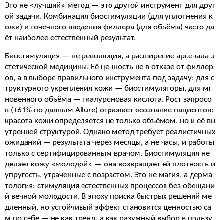
Это не «лучший» метод — это другой инструмент для друг
ой задачи. Комбинация биостимуляции (для уплотнения к
ожи) и точечного введения филлера (для объёма) часто да
ёт наиболее естественный результат.
Биостимуляция — не революция, а расширение арсенала э
стетической медицины. Её ценность не в отказе от филлер
ов, а в выборе правильного инструмента под задачу: для с
труктурного укрепления кожи — биостимуляторы, для мг
новенного объёма — гиалуроновая кислота. Рост запросо
в (+61% по данным Allure) отражает осознание пациентов:
красота кожи определяется не только объёмом, но и её вн
утренней структурой. Однако метод требует реалистичных
ожиданий — результата через месяцы, а не часы, и работы
только с сертифицированным врачом. Биостимуляция не
делает кожу «молодой» — она возвращает ей плотность и
упругость, утраченные с возрастом. Это не магия, а дерма
тология: стимуляция естественных процессов без обещани
й вечной молодости. В эпоху поиска быстрых решений ме
дленный, но устойчивый эффект становится ценностью са
м по себе — не как тренд, а как разумный выбор в пользу