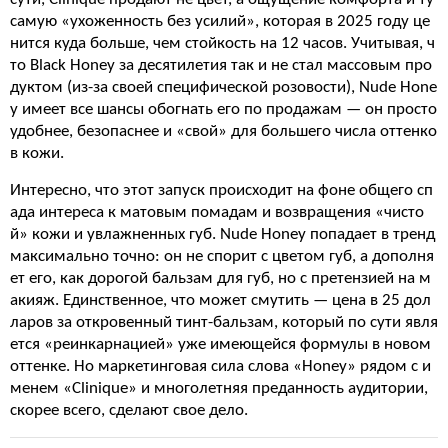
самую «ухоженность без усилий», которая в 2025 году це
нится куда больше, чем стойкость на 12 часов. Учитывая, ч
то Black Honey за десятилетия так и не стал массовым про
дуктом (из-за своей специфической розовости), Nude Hone
y имеет все шансы обогнать его по продажам — он просто
удобнее, безопаснее и «свой» для большего числа оттенко
в кожи.
Интересно, что этот запуск происходит на фоне общего сп
ада интереса к матовым помадам и возвращения «чисто
й» кожи и увлажненных губ. Nude Honey попадает в тренд
максимально точно: он не спорит с цветом губ, а дополня
ет его, как дорогой бальзам для губ, но с претензией на м
акияж. Единственное, что может смутить — цена в 25 дол
ларов за откровенный тинт-бальзам, который по сути явля
ется «реинкарнацией» уже имеющейся формулы в новом
оттенке. Но маркетинговая сила слова «Honey» рядом с и
менем «Clinique» и многолетняя преданность аудитории,
скорее всего, сделают свое дело.