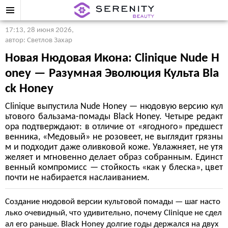
17:13, 28 июня 2026
,
автор: Светлов Захар
Новая Нюдовая Икона: Clinique Nude H
oney — Разумная Эволюция Культа Bla
ck Honey
Clinique выпустила Nude Honey — нюдовую версию кул
ьтового бальзама-помады Black Honey. Четыре редакт
ора подтверждают: в отличие от «ягодного» предшест
венника, «Медовый» не розовеет, не выглядит грязны
м и подходит даже оливковой коже. Увлажняет, не утя
желяет и мгновенно делает образ собранным. Единст
венный компромисс — стойкость «как у блеска», цвет
почти не набирается наслаиванием.
Создание нюдовой версии культовой помады — шаг насто
лько очевидный, что удивительно, почему Clinique не сдел
ал его раньше. Black Honey долгие годы держался на двух