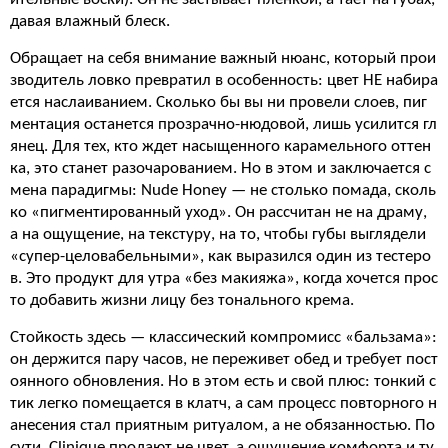
давая влажный блеск.
Обращает на себя внимание важный нюанс, который прои
зводитель ловко превратил в особенность: цвет НЕ набира
ется наслаиванием. Сколько бы вы ни провели слоев, пиг
ментация останется прозрачно-нюдовой, лишь усилится гл
янец. Для тех, кто ждет насыщенного карамельного оттен
ка, это станет разочарованием. Но в этом и заключается с
мена парадигмы: Nude Honey — не столько помада, сколь
ко «пигментированный уход». Он рассчитан не на драму,
а на ощущение, на текстуру, на то, чтобы губы выглядели
«супер-целовабельными», как выразился один из тестеро
в. Это продукт для утра «без макияжа», когда хочется прос
то добавить жизни лицу без тонального крема.
Стойкость здесь — классический компромисс «бальзама»:
он держится пару часов, не переживет обед и требует пост
оянного обновления. Но в этом есть и свой плюс: тонкий с
тик легко помещается в клатч, а сам процесс повторного н
анесения стал приятным ритуалом, а не обязанностью. По
сути, Clinique продают не цвет, а ощущение комфорта и ту