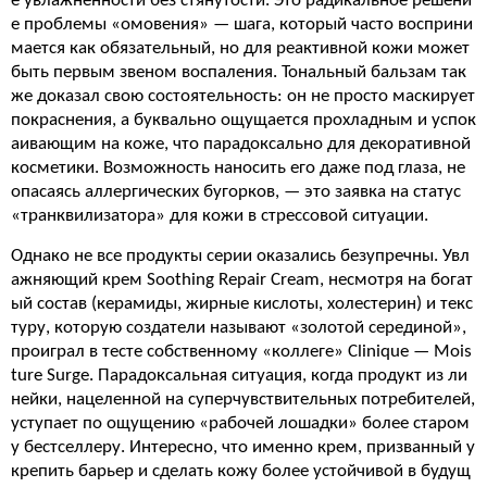
е увлажненности без стянутости. Это радикальное решени
е проблемы «омовения» — шага, который часто восприни
мается как обязательный, но для реактивной кожи может
быть первым звеном воспаления. Тональный бальзам так
же доказал свою состоятельность: он не просто маскирует
покраснения, а буквально ощущается прохладным и успок
аивающим на коже, что парадоксально для декоративной
косметики. Возможность наносить его даже под глаза, не
опасаясь аллергических бугорков, — это заявка на статус
«транквилизатора» для кожи в стрессовой ситуации.
Однако не все продукты серии оказались безупречны. Увл
ажняющий крем Soothing Repair Cream, несмотря на богат
ый состав (керамиды, жирные кислоты, холестерин) и текс
туру, которую создатели называют «золотой серединой»,
проиграл в тесте собственному «коллеге» Clinique — Mois
ture Surge. Парадоксальная ситуация, когда продукт из ли
нейки, нацеленной на суперчувствительных потребителей,
уступает по ощущению «рабочей лошадки» более старом
у бестселлеру. Интересно, что именно крем, призванный у
крепить барьер и сделать кожу более устойчивой в будущ