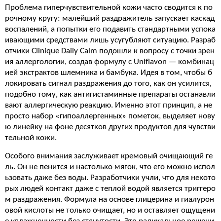
Проблема гиперчувствительной кожи часто сводится к по
рочному кругу: малейший раздражитель запускает каскад
воспалений, а попытки его подавить стандартными успока
ивающими средствами лишь усугубляют ситуацию. Разраб
отчики Clinique Daily Calm подошли к вопросу с точки зрен
ия аллергологии, создав формулу с Uniflavon — комбинац
ией экстрактов шлемника и бамбука. Идея в том, чтобы б
локировать сигнал раздражения до того, как он усилится,
подобно тому, как антигистаминные препараты останавли
вают аллергическую реакцию. Именно этот принцип, а не
просто набор «гипоаллергенных» пометок, выделяет нову
ю линейку на фоне десятков других продуктов для чувстви
тельной кожи.
Особого внимания заслуживает кремовый очищающий ге
ль. Он не пенится и настолько мягок, что его можно испол
ьзовать даже без воды. Разработчики учли, что для некото
рых людей контакт даже с теплой водой является триггеро
м раздражения. Формула на основе глицерина и гиалурон
овой кислоты не только очищает, но и оставляет ощущени