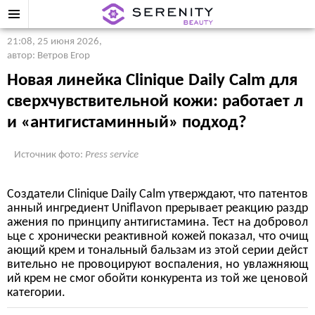
21:08, 25 июня 2026
,
автор: Ветров Егор
Новая линейка Clinique Daily Calm для
сверхчувствительной кожи: работает л
и «антигистаминный» подход?
Источник фото:
Press service
Создатели Clinique Daily Calm утверждают, что патентов
анный ингредиент Uniflavon прерывает реакцию раздр
ажения по принципу антигистамина. Тест на добровол
ьце с хронически реактивной кожей показал, что очищ
ающий крем и тональный бальзам из этой серии дейст
вительно не провоцируют воспаления, но увлажняющ
ий крем не смог обойти конкурента из той же ценовой
категории.