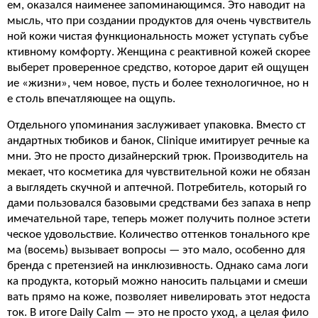
ем, оказался наименее запоминающимся. Это наводит на
мысль, что при создании продуктов для очень чувствитель
ной кожи чистая функциональность может уступать субъе
ктивному комфорту. Женщина с реактивной кожей скорее
выберет проверенное средство, которое дарит ей ощущен
ие «жизни», чем новое, пусть и более технологичное, но н
е столь впечатляющее на ощупь.
Отдельного упоминания заслуживает упаковка. Вместо ст
андартных тюбиков и банок, Clinique имитирует речные ка
мни. Это не просто дизайнерский трюк. Производитель на
мекает, что косметика для чувствительной кожи не обязан
а выглядеть скучной и аптечной. Потребитель, который го
дами пользовался базовыми средствами без запаха в непр
имечательной таре, теперь может получить полное эстети
ческое удовольствие. Количество оттенков тонального кре
ма (восемь) вызывает вопросы — это мало, особенно для
бренда с претензией на инклюзивность. Однако сама логи
ка продукта, который можно наносить пальцами и смеши
вать прямо на коже, позволяет нивелировать этот недоста
ток. В итоге Daily Calm — это не просто уход, а целая фило