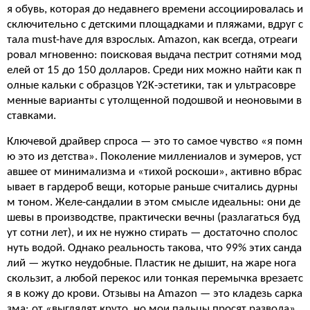
я обувь, которая до недавнего времени ассоциировалась и
сключительно с детскими площадками и пляжами, вдруг с
тала must-have для взрослых. Amazon, как всегда, отреаги
ровал мгновенно: поисковая выдача пестрит сотнями мод
елей от 15 до 150 долларов. Среди них можно найти как п
олные кальки с образцов Y2K-эстетики, так и ультрасовре
менные варианты с утолщенной подошвой и неоновыми в
ставками.
Ключевой драйвер спроса — это то самое чувство «я помн
ю это из детства». Поколение миллениалов и зумеров, уст
авшее от минимализма и «тихой роскоши», активно вбрас
ывает в гардероб вещи, которые раньше считались дурны
м тоном. Желе-сандалии в этом смысле идеальны: они де
шевы в производстве, практически вечны (разлагаться буд
ут сотни лет), и их не нужно стирать — достаточно сполос
нуть водой. Однако реальность такова, что 99% этих санда
лий — жутко неудобные. Пластик не дышит, на жаре нога
скользит, а любой перекос или тонкая перемычка врезаетс
я в кожу до крови. Отзывы на Amazon — это кладезь сарка
зма: от «выглядят круто, но мои пальцы просят развода»