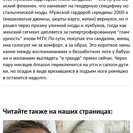
нский феномен, что намекает на гендерную специфику но
стальгической моды. Мужской гардероб середины 2000-х
(мешковатые джинсы, шорты-карго, кепки) вернулся, но п
рошел через призму уличной моды и лукбуков, тогда как
женский сегмент цепляется за гипертрофированную "глам
урность" эпохи MTV. По сути, покупая эти сандалии, женщ
ина голосует не за комфорт, а за образ. Это короткое замы
кание между воспоминанием о беззаботном лете у бабуш
ки и желанием выглядеть "в тренде" прямо сейчас. Через
пару месяцев Amazon переключится на угги и сапоги-дути
ки, но осадок в виде врезавшихся в подъем ноги ремешко
в останется надолго.
Читайте также на наших страницах: