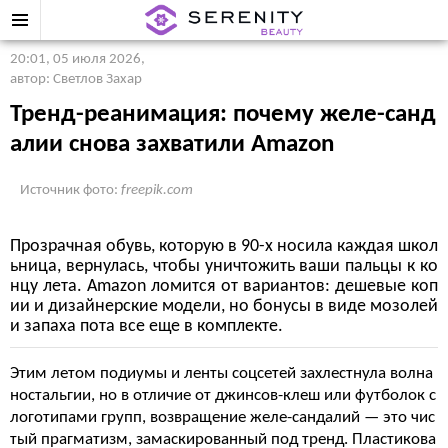
20:01, 05 июля 2026
,
автор: Светлов Захар
Тренд-реанимация: почему желе-санд
алии снова захватили Amazon
Источник фото:
freepik.com
Прозрачная обувь, которую в 90-х носила каждая школ
ьница, вернулась, чтобы уничтожить ваши пальцы к ко
нцу лета. Amazon ломится от вариантов: дешевые коп
ии и дизайнерские модели, но бонусы в виде мозолей
и запаха пота все еще в комплекте.
Этим летом подиумы и ленты соцсетей захлестнула волна
ностальгии, но в отличие от джинсов-клеш или футболок с
логотипами групп, возвращение желе-сандалий — это чис
тый прагматизм, замаскированный под тренд. Пластикова