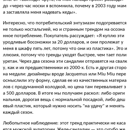
до «через час носки я вспомнила, почему в 2003 году мам
а заставляла меня надевать кеды».
Интересно, что потребительский энтузиазм подогревается
не только ностальгией, но и странным трендом на осозна
нное потребление. Покупатель рассуждает: «Я куплю эти
уродливые босоножки за 20 долларов, и они пролежат у
меня в шкафу пять лет, потому что они из пластика». Это и
ллюзия, потому что тренды уходят быстрее, чем тает поли
уретан. Через два сезона эти сандалии отправятся на свалк
у, как и их предшественники из 2000-х. Есть и другая сторо
на медали: дизайнеры вроде Jacquemus или Miu Miu пере
осмыслили эту форму, сделав ее из качественных материа
лов с продуманной колодкой, но цена там переваливает з
а 500 долларов. В итоге мы получаем раскол: либо ориги
нальная, дорогая вещь с нормальной посадкой, либо деш
евый пластик, который нужно носить "на удачу" и менять
каждый сезон.
Любопытное наблюдение: этот тренд практически не каса
ется мужской аудитории. Желе-сандалии — это сугубо же