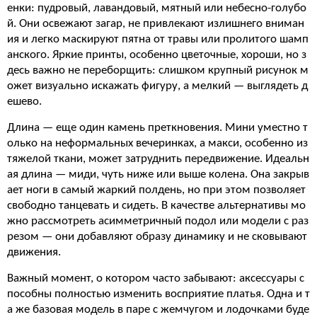
енки: пудровый, лавандовый, мятный или небесно-голубо
й. Они освежают загар, не привлекают излишнего вниман
ия и легко маскируют пятна от травы или пролитого шамп
анского. Яркие принты, особенно цветочные, хороши, но з
десь важно не переборщить: слишком крупный рисунок м
ожет визуально искажать фигуру, а мелкий — выглядеть д
ешево.
Длина — еще один камень преткновения. Мини уместно т
олько на неформальных вечеринках, а макси, особенно из
тяжелой ткани, может затруднить передвижение. Идеальн
ая длина — миди, чуть ниже или выше колена. Она закрыв
ает ноги в самый жаркий полдень, но при этом позволяет
свободно танцевать и сидеть. В качестве альтернативы мо
жно рассмотреть асимметричный подол или модели с раз
резом — они добавляют образу динамику и не сковывают
движения.
Важный момент, о котором часто забывают: аксессуары с
пособны полностью изменить восприятие платья. Одна и т
а же базовая модель в паре с жемчугом и лодочками буде