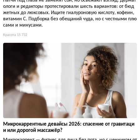
Патчи под глаза не заменят сон, но освежают взгляд. Дермат
ологи и редакторы протестировали шесть вариантов: от бюд
жетных до люксовых. Ищите гиалуроновую кислоту, кофеин,
витамин С. Подборка без обещаний чуда, но с честными плю
сами и минусами.
Красота
15 732
Микрокаррентные девайсы 2026: спасение от гравитаци
и или дорогой массажёр?
Микрокаррент — фитнес для лица без пота, но с ценником от