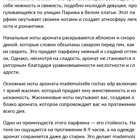
себе нежность и свежесть, подобно молодой девушке, про
гуливающейся по улицам Парижа в белом платье. Этот па
рфюм окутывает своими нотами и создает атмосферу легк
ости и романтики.
Начальные ноты аромата раскрываются яблоком и сморо
диной, которые словно обсыпаны сахаром перед тем, как
их сварить. Это придает парфюму нежный и сладкий оттен
ок. Однако, несмотря на сладость, аромат не становится п
риторным благодаря уравновешенности кислотности и сл
адости.
Основные ноты аромата mademoiselle rochas edp включаю
т яркий жасмин, который придает ему женственность и из
ысканность. Жасминовые ноты окутывают вас, создавая о
блако аромата, которое сопровождает вас на протяжении
всего дня.
Одно из преимуществ этого парфюма — его стойкость. На
теле он ощущается на протяжении 8-9 часов, а на одежде
аромат сохраняется даже до стирки. Это делает mademois