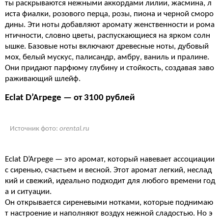
ты раскрываются нежными аккордами лилии, жасмина, л
иста фиалки, розового перца, розы, пиона и черной сморо
дины. Эти ноты добавляют аромату женственности и рома
нтичности, словно цветы, распускающиеся на ярком солн
ышке. Базовые ноты включают древесные ноты, дубовый
мох, белый мускус, палисандр, амбру, ваниль и пралине.
Они придают парфюму глубину и стойкость, создавая заво
раживающий шлейф.
Eclat D’Arpege — от 3100 рублей
Источник фото:
orental.ru
Eclat D’Arpege — это аромат, который навевает ассоциации
с сиренью, счастьем и весной. Этот аромат легкий, неслад
кий и свежий, идеально подходит для любого времени год
а и ситуации.
Он открывается сиреневыми нотками, которые поднимаю
т настроение и наполняют воздух нежной сладостью. Но э