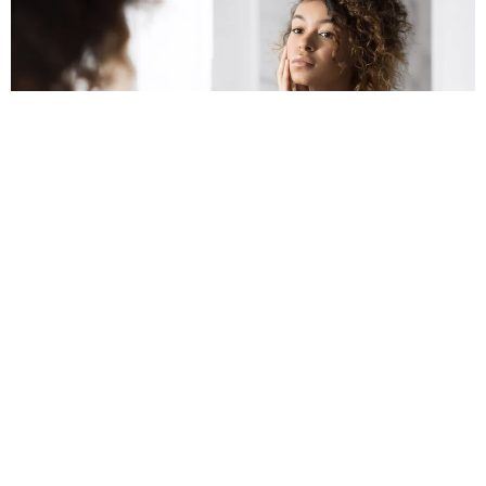
Микрокаррентные девайсы 2026: спасение от гравитаци
и или дорогой массажёр?
Микрокаррент — фитнес для лица без пота, но с ценником от
150 до 500 долларов. Эффект временный: мышцы подтягива
ются на часы, а за коллаген нужно ждать полгода регулярны
х процедур. Главный сарказм — дешевле одного спа-визита,
но только если не забросить после первой недели.
Красота
16 379