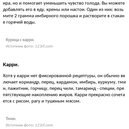
ира, но и помогает уменьшить чувство голода. Вы можете
добавлять его в еду, кремы или настои. Один из них: возь
мите 2 грамма имбирного порошка и растворите в стакан
е горячей воды.
Курица с карри.
Источник фото:
123rf.com
Карри.
Хотя у карри нет фиксированной рецептуры, он обычно вк
лючает кориандр, перец, кардамон, имбирь, куркуму, тми
н, пажитник, горчицу, перец чили, тамаринд - специи, пре
пятствующие накоплению жиров. Карри прекрасно сочета
ется с рисом, рагу и тушеным мясом.
Тмин.
Источник фото:
123rf.com