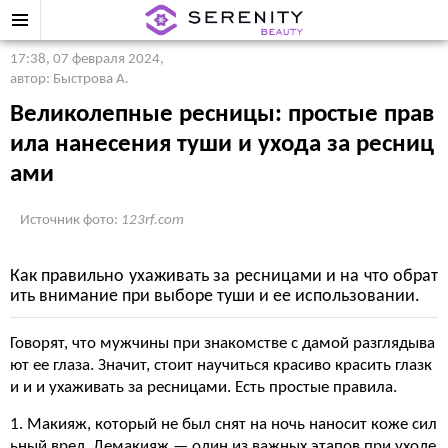
17:38, 07 февраля 2024
,
автор: Быстрова А.
Великолепные ресницы: простые прав
ила нанесения туши и ухода за ресниц
ами
Источник фото:
123rf.com
Как правильно ухаживать за ресницами и на что обрат
ить внимание при выборе туши и ее использовании.
Говорят, что мужчины при знакомстве с дамой разглядыва
ют ее глаза. Значит, стоит научиться красиво красить глазк
и и и ухаживать за ресницами. Есть простые правила.
1. Макияж, который не был снят на ночь наносит коже сил
ьный вред. Демакияж — один из важных этапов при уходе