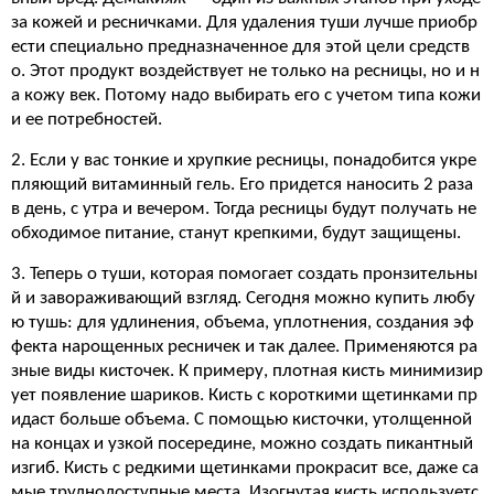
за кожей и ресничками. Для удаления туши лучше приобр
ести специально предназначенное для этой цели средств
о. Этот продукт воздействует не только на ресницы, но и н
а кожу век. Потому надо выбирать его с учетом типа кожи
и ее потребностей.
2. Если у вас тонкие и хрупкие ресницы, понадобится укре
пляющий витаминный гель. Его придется наносить 2 раза
в день, с утра и вечером. Тогда ресницы будут получать не
обходимое питание, станут крепкими, будут защищены.
3. Теперь о туши, которая помогает создать пронзительны
й и завораживающий взгляд. Сегодня можно купить любу
ю тушь: для удлинения, объема, уплотнения, создания эф
фекта нарощенных ресничек и так далее. Применяются ра
зные виды кисточек. К примеру, плотная кисть минимизир
ует появление шариков. Кисть с короткими щетинками пр
идаст больше объема. С помощью кисточки, утолщенной
на концах и узкой посередине, можно создать пикантный
изгиб. Кисть с редкими щетинками прокрасит все, даже са
мые труднодоступные места. Изогнутая кисть используетс