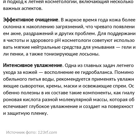
й подход к летней косметологии, включающий несколько
важных аспектов.
Эффективное очищение
. В жаркое время года кожа более
склонна к накоплению загрязнений, что чревато появлени
ем акне, раздражений и других проблем. Для поддержани
я чистоты и здорового pН косметологи советуют использо
вать мягкие нейтральные средства для умывания — гели и
ли пенки, а также тонизирующие лосьоны.
Интенсивное увлажнение
. Одна из главных задач летнего
ухода за кожей — восполнение ее гидробаланса. Помимо
обильного питья воды, рекомендуется применять увлажн
яющие сыворотки, кремы, маски и освежающие спреи. Ос
обенно полезны в их составе такие компоненты, как гиалу
роновая кислота разной молекулярной массы, которая об
еспечивает глубокое увлажнение и создает на поверхност
и защитную пленку.
Источник фото:
123rf.com