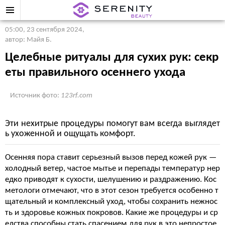
05:00, 23 сентября 2024
,
автор: Майя Б.
Целебные ритуалы для сухих рук: секр
еты правильного осеннего ухода
Источник фото:
123rf.com
Эти нехитрые процедуры помогут вам всегда выглядет
ь ухоженной и ощущать комфорт.
Осенняя пора ставит серьезный вызов перед кожей рук —
холодный ветер, частое мытье и перепады температур нер
едко приводят к сухости, шелушению и раздражению. Кос
метологи отмечают, что в этот сезон требуется особенно т
щательный и комплексный уход, чтобы сохранить нежнос
ть и здоровье кожных покровов. Какие же процедуры и ср
едства способны стать спасением для рук в это непростое