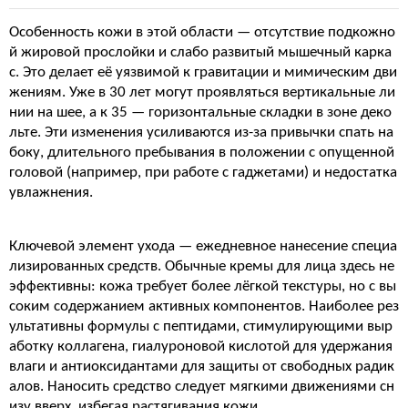
Особенность кожи в этой области — отсутствие подкожно
й жировой прослойки и слабо развитый мышечный карка
с. Это делает её уязвимой к гравитации и мимическим дви
жениям. Уже в 30 лет могут проявляться вертикальные ли
нии на шее, а к 35 — горизонтальные складки в зоне деко
льте. Эти изменения усиливаются из-за привычки спать на
боку, длительного пребывания в положении с опущенной
головой (например, при работе с гаджетами) и недостатка
увлажнения.
Ключевой элемент ухода — ежедневное нанесение специа
лизированных средств. Обычные кремы для лица здесь не
эффективны: кожа требует более лёгкой текстуры, но с вы
соким содержанием активных компонентов. Наиболее рез
ультативны формулы с пептидами, стимулирующими выр
аботку коллагена, гиалуроновой кислотой для удержания
влаги и антиоксидантами для защиты от свободных радик
алов. Наносить средство следует мягкими движениями сн
изу вверх, избегая растягивания кожи.