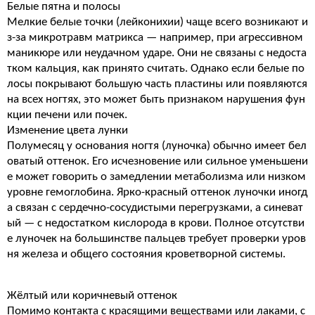
Белые пятна и полосы
Мелкие белые точки (лейконихии) чаще всего возникают и
з-за микротравм матрикса — например, при агрессивном
маникюре или неудачном ударе. Они не связаны с недоста
тком кальция, как принято считать. Однако если белые по
лосы покрывают большую часть пластины или появляются
на всех ногтях, это может быть признаком нарушения фун
кции печени или почек.
Изменение цвета лунки
Полумесяц у основания ногтя (луночка) обычно имеет бел
оватый оттенок. Его исчезновение или сильное уменьшени
е может говорить о замедлении метаболизма или низком
уровне гемоглобина. Ярко-красный оттенок луночки иногд
а связан с сердечно-сосудистыми перегрузками, а синеват
ый — с недостатком кислорода в крови. Полное отсутстви
е луночек на большинстве пальцев требует проверки уров
ня железа и общего состояния кроветворной системы.
Жёлтый или коричневый оттенок
Помимо контакта с красящими веществами или лаками, с