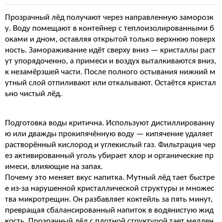
Прозрачный лёд получают через направленную заморозк
у. Воду помещают в контейнер с теплоизолированными б
оками и дном, оставляя открытой только верхнюю поверх
ность. Замораживание идёт сверху вниз — кристаллы раст
ут упорядоченно, а примеси и воздух выталкиваются вниз,
к незамёрзшей части. После полного остывания нижний м
утный слой отпиливают или откалывают. Остаётся кристал
ьно чистый лёд.
Подготовка воды критична. Используют дистиллированну
ю или дважды прокипячённую воду — кипячение удаляет
растворённый кислород и углекислый газ. Фильтрация чер
ез активированный уголь убирает хлор и органические пр
имеси, влияющие на запах.
Почему это меняет вкус напитка. Мутный лёд тает быстре
е из-за нарушенной кристаллической структуры и множес
тва микротрещин. Он разбавляет коктейль за пять минут,
превращая сбалансированный напиток в водянистую жид
кость. Прозрачный лёд с плотной структурой тает медлен