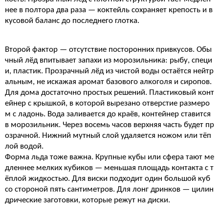
нее в полтора два раза — коктейль сохраняет крепость и в
кусовой баланс до последнего глотка.
Второй фактор — отсутствие посторонних привкусов. Обы
чный лёд впитывает запахи из морозильника: рыбу, специ
и, пластик. Прозрачный лёд из чистой воды остаётся нейтр
альным, не искажая аромат базового алкоголя и сиропов.
Для дома достаточно простых решений. Пластиковый конт
ейнер с крышкой, в которой вырезано отверстие размеро
м с ладонь. Вода заливается до краёв, контейнер ставится
в морозильник. Через восемь часов верхняя часть будет пр
озрачной. Нижний мутный слой удаляется ножом или тёп
лой водой.
Форма льда тоже важна. Крупные кубы или сфера тают ме
дленнее мелких кубиков — меньшая площадь контакта с т
ёплой жидкостью. Для виски подходит один большой куб
со стороной пять сантиметров. Для лонг дринков — цилин
дрические заготовки, которые режут на диски.