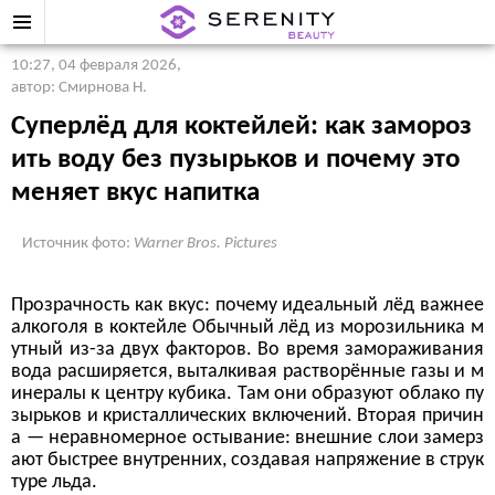
10:27, 04 февраля 2026
,
автор: Смирнова Н.
Суперлёд для коктейлей: как замороз
ить воду без пузырьков и почему это
меняет вкус напитка
Источник фото:
Warner Bros. Pictures
Прозрачность как вкус: почему идеальный лёд важнее
алкоголя в коктейле Обычный лёд из морозильника м
утный из-за двух факторов. Во время замораживания
вода расширяется, выталкивая растворённые газы и м
инералы к центру кубика. Там они образуют облако пу
зырьков и кристаллических включений. Вторая причин
а — неравномерное остывание: внешние слои замерз
ают быстрее внутренних, создавая напряжение в струк
туре льда.