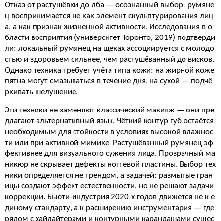
Отказ от растушёвки до лба — осознанный выбор: румяне
ц воспринимается не как элемент скульптурирования лиц
а, а как признак жизненной активности. Исследования в о
бласти восприятия (университет Торонто, 2019) подтверди
ли: локальный румянец на щеках ассоциируется с молодо
стью и здоровьем сильнее, чем растушёванный до висков.
Однако техника требует учёта типа кожи: на жирной коже
пятна могут смазываться в течение дня, на сухой — подчё
ркивать шелушение.
Эти техники не заменяют классический макияж — они пре
длагают альтернативный язык. Чёткий контур губ остаётся
необходимым для стойкости в условиях высокой влажнос
ти или при активной мимике. Растушёванный румянец эф
фективнее для визуального сужения лица. Прозрачный ма
никюр не скрывает дефекты ногтевой пластины. Выбор тех
ники определяется не трендом, а задачей: размытые гран
ицы создают эффект естественности, но не решают задачи
коррекции. Бьюти-индустрия 2020-х годов движется не к е
диному стандарту, а к расширению инструментария — где
рядом с хайлайтерами и контурными карандашами сущес