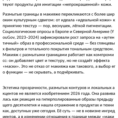
твуют продукты для имитации «непрокрашенной» кожи.
Размытые границы в макияже перекликаются с более шир
оким культурным сдвигом: от идеала «идеальной кожи» к
принятию текстур — пор, веснушек, лёгкой пигментации.
Социологические опросы в Европе и Северной Америке (Y
ouGov, 2023–2024) зафиксировали рост запроса на «аутен
тичный» образ в профессиональной среде — без глянцевы
х фильтров и тотального покрытия тональным средством.
Макияж с размытыми границами работает как компроми
сс: он добавляет цвет и текстуру, но не создаёт эффекта
«маски». Это не отказ от макияжа как такового, а выбор ег
о функции — не скрывать, а подчёркивать.
Эстетика прозрачности, размытых контуров и локальных а
кцентов не является изобретением 2026 года. Она развива
лась как реакция на гиперполированные образы предыду
щего десятилетия и нашла отражение в продуктах и техни
ках, доступных уже сегодня. Её суть — не в новизне ингред
иентов, а в изменении отношения к границе между «маки