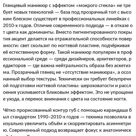
Глянцевый маникюр с эффектом «мокрого стекла» не тре
бует новых технологий — база под прозрачный топ с высо
ким блеском существует в профессиональных линейках с
2010-х годов. Отличие современного подхода — в отказе о
т цвета как доминанты. Вместо пигментированного покры
тия акцент делается на отражательной способности повер
хности: свет скользит по ногтевой пластине, подчёркивая
её естественную форму. Такой маникюр популярен в проф
ессиональной среде — среди дизайнеров, архитекторов, р
едакторов — где важна нейтральность образа без аскетиз
ма. Прозрачный глянец не «отсутствие маникюра», а осоз
нанный выбор текстуры. Технически он требует безупречн
ой подготовки ногтевой пластины: шероховатости и рассл
оения усиливаются бликовым эффектом. Это не упрощени
е ухода, а перенос внимания с цвета на состояние ногтя.
Чётко прорисованный контур губ с помощью карандаша б
ыл стандартом 1990–2010-х годов — техника позволяла в
изуально увеличить объём и скорректировать асимметри
ю. Современный подход возвращает фокус к анатомическ