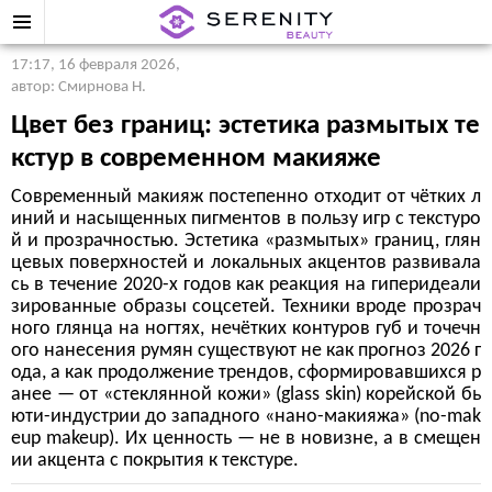
17:17, 16 февраля 2026
,
автор: Смирнова Н.
Цвет без границ: эстетика размытых те
кстур в современном макияже
Современный макияж постепенно отходит от чётких л
иний и насыщенных пигментов в пользу игр с текстуро
й и прозрачностью. Эстетика «размытых» границ, глян
цевых поверхностей и локальных акцентов развивала
сь в течение 2020-х годов как реакция на гиперидеали
зированные образы соцсетей. Техники вроде прозрач
ного глянца на ногтях, нечётких контуров губ и точечн
ого нанесения румян существуют не как прогноз 2026 г
ода, а как продолжение трендов, сформировавшихся р
анее — от «стеклянной кожи» (glass skin) корейской бь
юти-индустрии до западного «нано-макияжа» (no-mak
eup makeup). Их ценность — не в новизне, а в смещен
ии акцента с покрытия к текстуре.