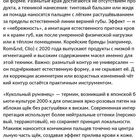
ой форме. Размытые края достигаются не отсутствием про
дукта, а техникой нанесения: тинтовый бальзам или жидк
ая помада наносятся пальцем с лёгким растушёвыванием
за пределы естественной линии верхней губы. Эффект — н
е «небрежность», а имитация естественного притока кров
и к краям губ, как после умеренной физической нагрузки
или в тёплом помещении. Корейские бренды (например,
Rom&nd, Clio) с 2020 года выпускают продукты с низкой п
игментацией и высоким содержанием масел именно для
этой техники. Важно: размытый контур не универсален —
он подчёркивает естественную форму, а не скрывает её. Д
ля коррекции асимметрии или возрастных изменений чёт
кий контур остаётся практичным инструментом.
«Кукольный румянец» — термин, возникший в японской б
ьюти-культуре 2000-х для описания ярко-розовых пятен на
яблоках щёк без растушёвки к вискам. Современная интер
претация использует более нейтральные оттенки (персико
вый, терракотовый), но сохраняет принцип локальности.
Макияж наносится кончиками пальцев точечно на центра
льную часть щёк, создавая эффект прилива крови к коже.