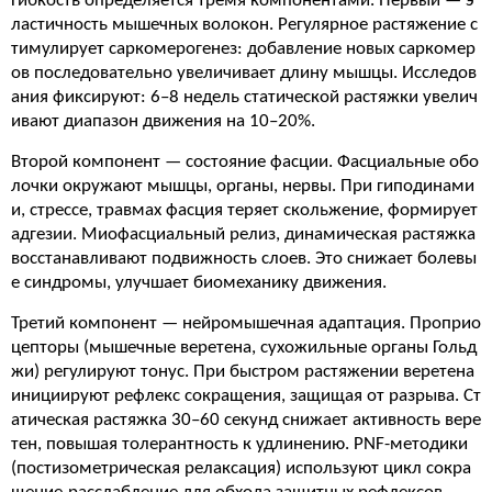
Гибкость определяется тремя компонентами. Первый — э
ластичность мышечных волокон. Регулярное растяжение с
тимулирует саркомерогенез: добавление новых саркомер
ов последовательно увеличивает длину мышцы. Исследов
ания фиксируют: 6–8 недель статической растяжки увелич
ивают диапазон движения на 10–20%.
Второй компонент — состояние фасции. Фасциальные обо
лочки окружают мышцы, органы, нервы. При гиподинами
и, стрессе, травмах фасция теряет скольжение, формирует
адгезии. Миофасциальный релиз, динамическая растяжка
восстанавливают подвижность слоев. Это снижает болевы
е синдромы, улучшает биомеханику движения.
Третий компонент — нейромышечная адаптация. Проприо
цепторы (мышечные веретена, сухожильные органы Гольд
жи) регулируют тонус. При быстром растяжении веретена
инициируют рефлекс сокращения, защищая от разрыва. Ст
атическая растяжка 30–60 секунд снижает активность вере
тен, повышая толерантность к удлинению. PNF-методики
(постизометрическая релаксация) используют цикл сокра