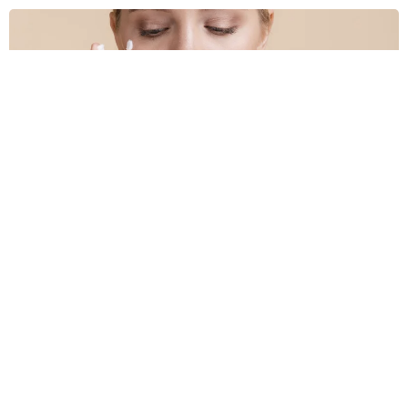
Лучшие солнцезащитные кремы 2026: эксперты развенч
ивают миф об SPF 100
Дерматологи протестировали десятки средств и выяснили: гн
аться за SPF 100 бессмысленно (разница с SPF 30 — всего
2%). Реальная ценность — в удобной текстуре, минеральной
основе для чувствительной кожи и водостойкости на 80 мину
т. И никакой липкой плёнки.