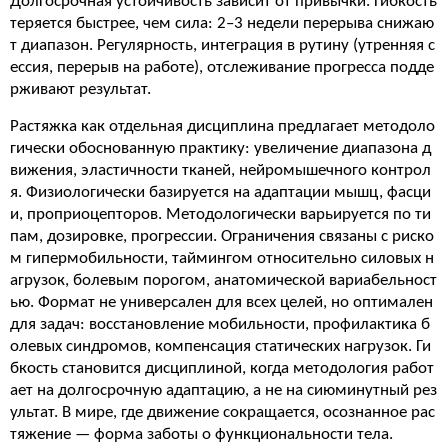
Долгосрочная устойчивость зависит от привычки. Гибкость
теряется быстрее, чем сила: 2–3 недели перерыва снижаю
т диапазон. Регулярность, интеграция в рутину (утренняя с
ессия, перерыв на работе), отслеживание прогресса подде
рживают результат.
Растяжка как отдельная дисциплина предлагает методоло
гически обоснованную практику: увеличение диапазона д
вижения, эластичности тканей, нейромышечного контрол
я. Физиологически базируется на адаптации мышц, фасци
и, проприоцепторов. Методологически варьируется по ти
пам, дозировке, прогрессии. Ограничения связаны с риско
м гипермобильности, таймингом относительно силовых н
агрузок, болевым порогом, анатомической вариабельност
ью. Формат не универсален для всех целей, но оптимален
для задач: восстановление мобильности, профилактика б
олевых синдромов, компенсация статических нагрузок. Ги
бкость становится дисциплиной, когда методология работ
ает на долгосрочную адаптацию, а не на сиюминутный рез
ультат. В мире, где движение сокращается, осознанное рас
тяжение — форма заботы о функциональности тела.