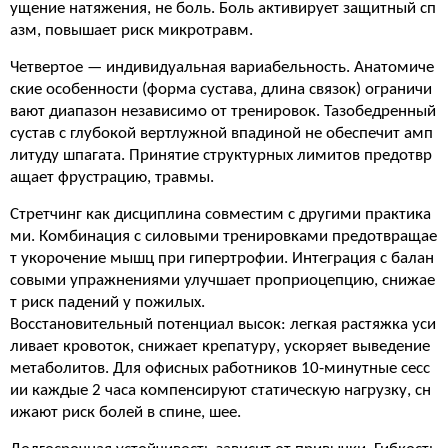
ущение натяжения, не боль. Боль активирует защитный сп
азм, повышает риск микротравм.
Четвертое — индивидуальная вариабельность. Анатомиче
ские особенности (форма сустава, длина связок) ограничи
вают диапазон независимо от тренировок. Тазобедренный
сустав с глубокой вертлужной впадиной не обеспечит амп
литуду шпагата. Принятие структурных лимитов предотвр
ащает фрустрацию, травмы.
Стретчинг как дисциплина совместим с другими практика
ми. Комбинация с силовыми тренировками предотвращае
т укорочение мышц при гипертрофии. Интеграция с балан
совыми упражнениями улучшает проприоцепцию, снижае
т риск падений у пожилых.
Восстановительный потенциал высок: легкая растяжка уси
ливает кровоток, снижает крепатуру, ускоряет выведение
метаболитов. Для офисных работников 10-минутные сесс
ии каждые 2 часа компенсируют статическую нагрузку, сн
ижают риск болей в спине, шее.