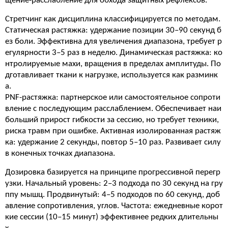
щение-расслабление для обхода защитных рефлексов.
Стретчинг как дисциплина классифицируется по методам.
Статическая растяжка: удержание позиции 30–90 секунд б
ез боли. Эффективна для увеличения диапазона, требует р
егулярности 3–5 раз в неделю. Динамическая растяжка: ко
нтролируемые махи, вращения в пределах амплитуды. По
дготавливает ткани к нагрузке, используется как разминк
а.
PNF-растяжка: партнерское или самостоятельное сопроти
вление с последующим расслаблением. Обеспечивает наи
больший прирост гибкости за сессию, но требует техники,
риска травм при ошибке. Активная изолированная растяж
ка: удержание 2 секунды, повтор 5–10 раз. Развивает силу
в конечных точках диапазона.
Дозировка базируется на принципе прогрессивной перегр
узки. Начальный уровень: 2–3 подхода по 30 секунд на гру
ппу мышц. Продвинутый: 4–5 подходов по 60 секунд, доб
авление сопротивления, углов. Частота: ежедневные корот
кие сессии (10–15 минут) эффективнее редких длительны