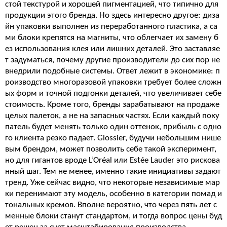
стой текстурой и хорошей пигментацией, что типично для
продукции этого бренда. Но здесь интересно другое: диза
йн упаковки выполнен из переработанного пластика, а са
ми блоки крепятся на магниты, что облегчает их замену б
ез использования клея или лишних деталей. Это заставляе
т задуматься, почему другие производители до сих пор не
внедрили подобные системы. Ответ лежит в экономике: п
роизводство многоразовой упаковки требует более сложн
ых форм и точной подгонки деталей, что увеличивает себе
стоимость. Кроме того, бренды зарабатывают на продаже
целых палеток, а не на запасных частях. Если каждый поку
патель будет менять только один оттенок, прибыль с одно
го клиента резко падает. Glossier, будучи небольшим нише
вым брендом, может позволить себе такой эксперимент,
но для гигантов вроде L’Oréal или Estée Lauder это рискова
нный шаг. Тем не менее, именно такие инициативы задают
тренд. Уже сейчас видно, что некоторые независимые мар
ки перенимают эту модель, особенно в категории помад и
тональных кремов. Вполне вероятно, что через пять лет с
менные блоки станут стандартом, и тогда вопрос цены буд