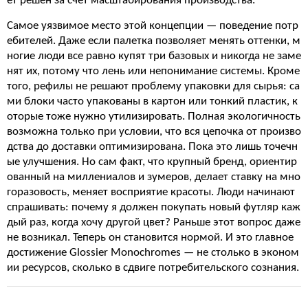
ет решен за счет масштабирования производства.
Самое уязвимое место этой концепции — поведение потр
ебителей. Даже если палетка позволяет менять оттенки, м
ногие люди все равно купят три базовых и никогда не заме
нят их, потому что лень или непонимание системы. Кроме
того, рефилы не решают проблему упаковки для сырья: са
ми блоки часто упакованы в картон или тонкий пластик, к
оторые тоже нужно утилизировать. Полная экологичность
возможна только при условии, что вся цепочка от произво
дства до доставки оптимизирована. Пока это лишь точечн
ые улучшения. Но сам факт, что крупный бренд, ориентир
ованный на миллениалов и зумеров, делает ставку на мно
горазовость, меняет восприятие красоты. Люди начинают
спрашивать: почему я должен покупать новый футляр каж
дый раз, когда хочу другой цвет? Раньше этот вопрос даже
не возникал. Теперь он становится нормой. И это главное
достижение Glossier Monochromes — не столько в эконом
ии ресурсов, сколько в сдвиге потребительского сознания.