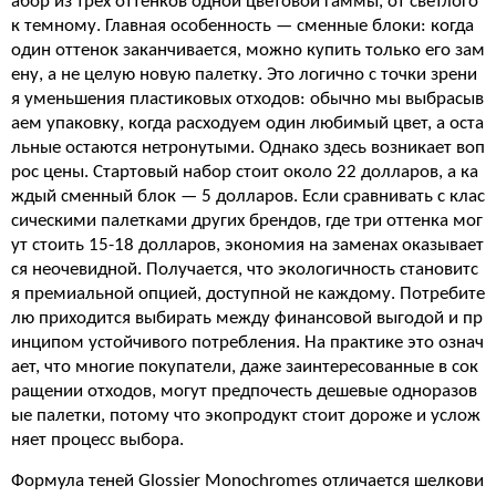
абор из трех оттенков одной цветовой гаммы, от светлого
к темному. Главная особенность — сменные блоки: когда
один оттенок заканчивается, можно купить только его зам
ену, а не целую новую палетку. Это логично с точки зрени
я уменьшения пластиковых отходов: обычно мы выбрасыв
аем упаковку, когда расходуем один любимый цвет, а оста
льные остаются нетронутыми. Однако здесь возникает воп
рос цены. Стартовый набор стоит около 22 долларов, а ка
ждый сменный блок — 5 долларов. Если сравнивать с клас
сическими палетками других брендов, где три оттенка мог
ут стоить 15-18 долларов, экономия на заменах оказывает
ся неочевидной. Получается, что экологичность становитс
я премиальной опцией, доступной не каждому. Потребите
лю приходится выбирать между финансовой выгодой и пр
инципом устойчивого потребления. На практике это означ
ает, что многие покупатели, даже заинтересованные в сок
ращении отходов, могут предпочесть дешевые одноразов
ые палетки, потому что экопродукт стоит дороже и услож
няет процесс выбора.
Формула теней Glossier Monochromes отличается шелкови