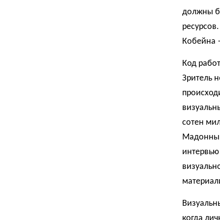
должны б
ресурсов.
Кобейна 
Код работ
Зритель н
происход
визуальны
сотен ми
Мадонны 
интервью 
визуально
материали
Визуальны
когда лич