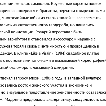
слении женских символов. Кружевные корсеты поверх
зарии как ожерелья и браслеты, перчатки с вырезанными
, многослойные юбки из старых тюлей — все элементы
ались из «женственного» гардероба, но лишались
еской коннотации. Розарий переставал быть
ым атрибутом и становился аксессуаром наравне с
ружева теряли связь с интимностью и превращались в
дежду. В клипе «Like a Virgin» (1984) свадебное платье
сь с постельными тапочками и вызывающей хореографие
ьный оксюморон, ломающий ожидания.
отвечал запросу эпохи. 1980-е годы в западной культуре
зовались ростом женского участия в экономике и
 но визуальное представление женственности оставалос
. Мадонна предложила альтернативу: сексуальность как