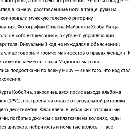
т контроля, а не объект потребления. Её позы в кадре —
гляд в камеру, расставленные ноги в танце, руки на
 копировали мужскую телесную риторику
вания. Фотографии Стивена Майзеля и Херба Ритца
ли не «объект желания», а субъект, управляющий
зрителя. Визуальный код не нуждался в объяснении:
а улице говорили громче манифестов о правах женщин. 
сятилетия элементы стиля Мадонны массово
ись подростками по всему миру — знак того, что код ста
околения.
Курта Кобейна, закрепившаяся после выхода альбома
d» (1991), построена на отказе от визуальной риторики
его десятилетия. Фланелевые рубашки с отложными
ми, потёртые джинсы с заплатками на коленях, кеды
без шнурков, небритость и немытые волосы — все