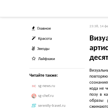
23:38, 14 ф
Главное
Визу
Красота
арти
Звезды
десят
Лайфхаки
Визуаль
Читайте также:
повторя
сознание
sg-news.ru
кода не ч
позу в к
sg-chef.ru
образы 
serenity-travel.ru
сжимаютс