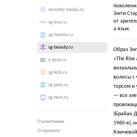
поколени
serenity-media.ru
Зигги Ста
от зрител
sg-eva.ru
а язык.
sg-homes.ru
sg-beauty.ru
Образ Зиг
«The Rise 
e-gear.ru
визуальн
sg-kids.ru
волосы с
sg-pets.ru
торсом и
— все эл
sg-tech.ru
провокац
(Брайан 
О компании
1960-е), 
О проекте
Ключевой 