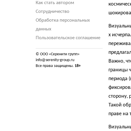
Как стать автором
космическ
Сотрудничество
шокирова
Обработка персональных
Визуальны
данных
х исчерпа
Пользовательское соглашение
переживал
предлагал
© ООО «Серенити групп»
info@serenity-group.ru
Важно, чт
Все права защищены.
18+
границы 
периода (
фиксирова
сторону, 
Такой обр
праве на 
Визуальн