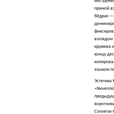
инструмен
прямой вз
бёдрах —
доминиро
фиксирова
взглядом 
кружева н
концу де
копировал
языком п
Эстетика 
«Nevermin
предыдущ
воротника
Converse 