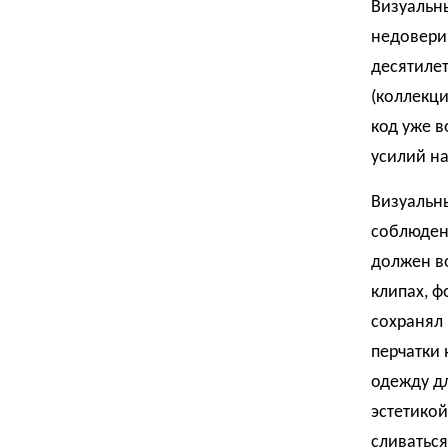
Визуальны
недоверии
десятиле
(коллекци
код уже в
усилий н
Визуальны
соблюдени
должен в
клипах, ф
сохранял
перчатки 
одежду д
эстетикой
сливаться