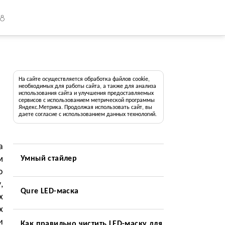
18
На сайте осуществляется обработка файлов cookie,
необходимых для работы сайта, а также для анализа
использования сайта и улучшения предоставляемых
сервисов с использованием метрической программы
Яндекс.Метрика. Продолжая использовать сайт, вы
даете согласие с использованием данных технологий.
а
м
Умный стайлер
о
,
Qure LED-маска
х
х
и
Как правильно чистить LED-маску для