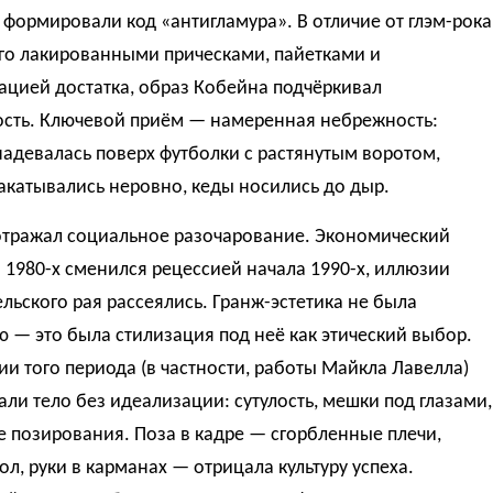
формировали код «антигламура». В отличие от глэм-рока
его лакированными прическами, пайетками и
ацией достатка, образ Кобейна подчёркивал
сть. Ключевой приём — намеренная небрежность:
адевалась поверх футболки с растянутым воротом,
акатывались неровно, кеды носились до дыр.
 отражал социальное разочарование. Экономический
1980-х сменился рецессией начала 1990-х, иллюзии
льского рая рассеялись. Гранж-эстетика не была
 — это была стилизация под неё как этический выбор.
и того периода (в частности, работы Майкла Лавелла)
ли тело без идеализации: сутулость, мешки под глазами,
е позирования. Поза в кадре — сгорбленные плечи,
пол, руки в карманах — отрицала культуру успеха.