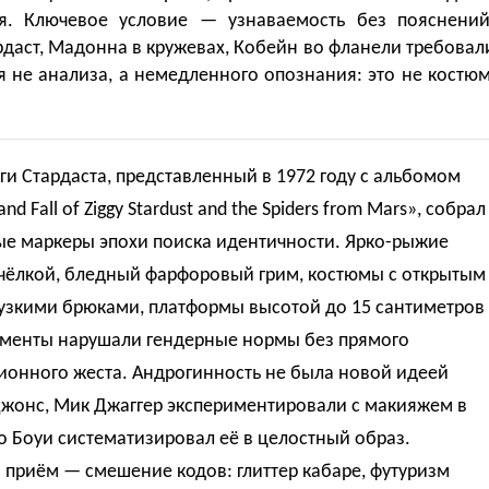
я. Ключевое условие — узнаваемость без пояснений
рдаст, Мадонна в кружевах, Кобейн во фланели требовал
я не анализа, а немедленного опознания: это не костюм
ги Стардаста, представленный в 1972 году с альбомом
and Fall of Ziggy Stardust and the Spiders from Mars», собрал
ые маркеры эпохи поиска идентичности. Ярко-рыжие
 чёлкой, бледный фарфоровый грим, костюмы с открытым
 узкими брюками, платформы высотой до 15 сантиметров
ементы нарушали гендерные нормы без прямого
ионного жеста. Андрогинность не была новой идеей
Джонс, Мик Джаггер экспериментировали с макияжем в
но Боуи систематизировал её в целостный образ.
приём — смешение кодов: глиттер кабаре, футуризм