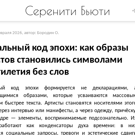
Серенити Бьюти
+
евраля 2026
,
автор: Бородин О.
альный код эпохи: как образы
стов становились символами
илетия без слов
ный код эпохи формируется не декларациями, 
ющимися образами, которые усваиваются массовы
м быстрее текста. Артисты становятся носителями этог
ерез интервью или манифесты, а через одежду, причёску
адре — элементы, воспринимаемые подсознательно. И
работают как конденсаторы духа времени: в ни
я социальные запросы, тревоги и эстетические сдвиг