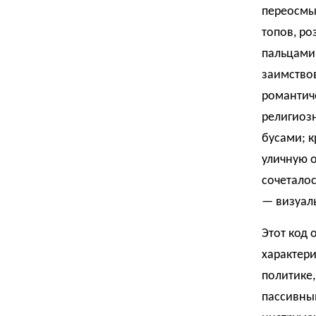
переосмы
топов, ро
пальцами
заимствов
романтич
религиозн
бусами; к
уличную о
сочетало
— визуал
Этот код 
характери
политике,
пассивным