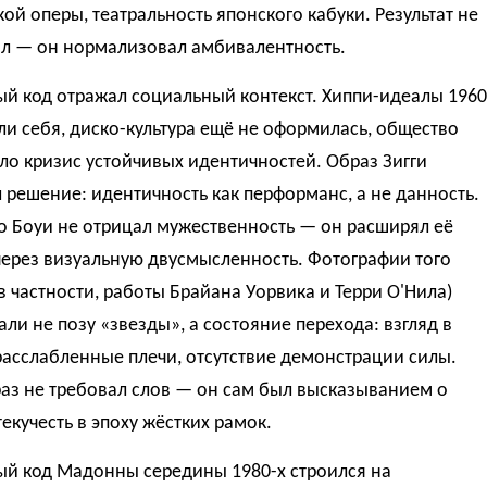
ой оперы, театральность японского кабуки. Результат не
л — он нормализовал амбивалентность.
й код отражал социальный контекст. Хиппи-идеалы 1960
ли себя, диско-культура ещё не оформилась, общество
о кризис устойчивых идентичностей. Образ Зигги
 решение: идентичность как перформанс, а не данность.
о Боуи не отрицал мужественность — он расширял её
через визуальную двусмысленность. Фотографии того
в частности, работы Брайана Уорвика и Терри О'Нила)
ли не позу «звезды», а состояние перехода: взгляд в
расслабленные плечи, отсутствие демонстрации силы.
аз не требовал слов — он сам был высказыванием о
текучесть в эпоху жёстких рамок.
ый код Мадонны середины 1980-х строился на