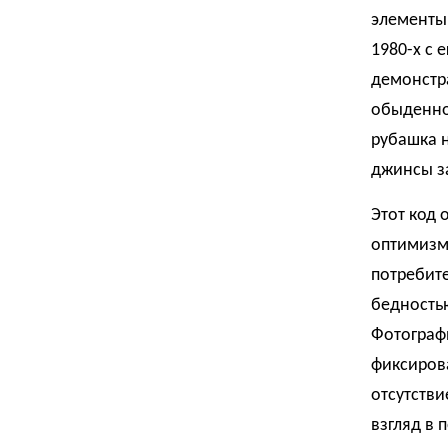
элементы 
1980-х с 
демонстр
обыденно
рубашка н
джинсы з
Этот код
оптимизм 
потребите
бедностью
Фотографи
фиксирова
отсутстви
взгляд в 