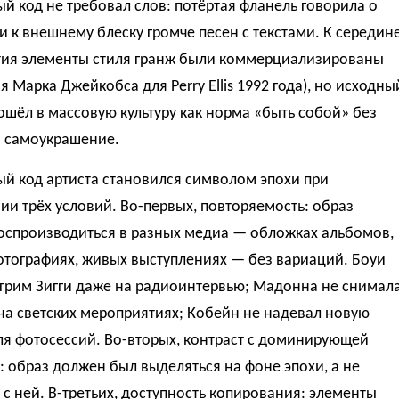
й код не требовал слов: потёртая фланель говорила о
 к внешнему блеску громче песен с текстами. К середин
тия элементы стиля гранж были коммерциализированы
я Марка Джейкобса для Perry Ellis 1992 года), но исходны
ошёл в массовую культуру как норма «быть собой» без
а самоукрашение.
й код артиста становился символом эпохи при
и трёх условий. Во-первых, повторяемость: образ
оспроизводиться в разных медиа — обложках альбомов,
отографиях, живых выступлениях — без вариаций. Боуи
 грим Зигги даже на радиоинтервью; Мадонна не снимал
на светских мероприятиях; Кобейн не надевал новую
ля фотосессий. Во-вторых, контраст с доминирующей
: образ должен был выделяться на фоне эпохи, а не
 с ней. В-третьих, доступность копирования: элементы