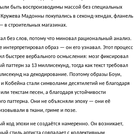
ыли быть воспроизводимы массой без специальных
 Кружева Мадонны покупались в секонд-хендах, фланель
— в строительных магазинах.
ал без слов, потому что миновал рациональный анализ.
е интерпретировал образ — он его узнавал. Этот процесс
ил быстрее вербального осмысления: мозг фиксировал
й паттерн за 13 миллисекунд, тогда как текст требовал
ллисекунд на декодирование. Поэтому образы Боуи,
и Кобейна стали символами десятилетий не благодаря
или текстам песен, а благодаря устойчивости
го паттерна. Они не объясняли эпоху — они её
зовывали в ткани, гриме и позе.
й код эпохи не создаётся намеренно. Он возникает,
ный стиль артиста совпадает с коллективным