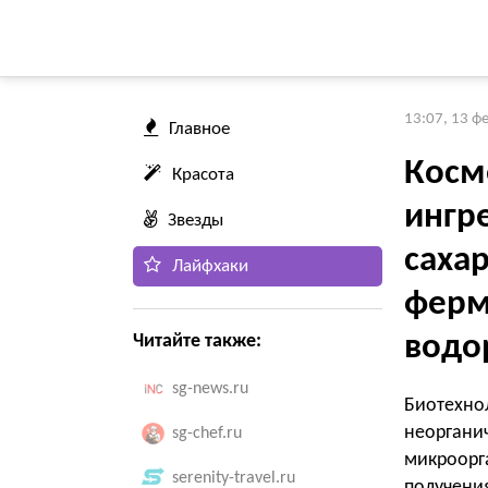
13:07, 13 ф
Главное
Косм
Красота
ингр
Звезды
сахар
Лайфхаки
ферм
водо
Читайте также:
sg-news.ru
Биотехно
неоргани
sg-chef.ru
микроор
serenity-travel.ru
получени