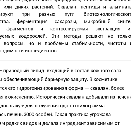
 или диких растений. Сквалан, пептиды и альгинат
рируют три разных пути биотехнологическог
дства: ферментация сахарозы, микробный синте
х фрагментов и контролируемая экстракция и
ируемых водорослей. Эти методы решают не тольк
е вопросы, но и проблемы стабильности, чистоты 
водимости ингредиентов.
— природный липид, входящий в состав кожного сала
 и обеспечивающий барьерную защиту. В косметике
тся его гидрогенизированная форма — сквалан, более
я к окислению. Исторически сквалан добывали из печен
дных акул: для получения одного килограмма
сь печень 3000 особей. Такая практика угрожала
ям редких видов и делала ингредиент зависимым от