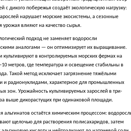
й с дикого побережья создаёт экологическую нагрузку:
зарослей нарушает морские экосистемы, а сезонные
 урожая влияют на качество сырья.
логический подход не заменяет водоросли
ескими аналогами — он оптимизирует их выращивание.
и культивируют в контролируемых морских фермах на
–10 метров, где температура и освещение стабильны в
ода. Такой метод исключает загрязнение тяжёлыми
и и радионуклидами, характерное для промышленных
х зон. Урожайность культивируемых зарослей в три-
аза выше дикорастущих при одинаковой площади.
я альгинатов остаётся химическим процессом: водоросл
вают щелочью для растворения полисахаридов, затем
альгиновую кислоту и нейтрализуют до натриевой соли.