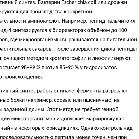
ивный синтез. Бактерии Escherichia coli или дрожжи
руются для производства конкретной
ательности аминокислот. Например, пептид пальмитоил-
ид-4 синтезируется в биореакторах объёмом до 100
тров, где микроорганизмы выращиваются на питательной
растительных сахаров. После завершения цикла пептиды
т, очищают методом хроматографии и лиофилизируют.
остигает 98–99 % против 85–90 % у гидролизатов
о происхождения.
тивный синтез работает иначе: ферменты разрезают
ные белки (например, соевые или пшеничные) на
 заданной длины. Этот метод не требует генной
ции микроорганизмов и допускает маркировку как
ьный» в некоторых юрисдикциях. Однако контроль над
последовательностью пептида менее точен, чем при