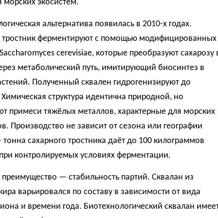
 морских экосистем.
огическая альтернатива появилась в 2010-х годах.
 тростник ферментируют с помощью модифицированных
accharomyces cerevisiae, которые преобразуют сахарозу 
ерез метаболический путь, имитирующий биосинтез в
астений. Полученный сквален гидрогенизируют до
 Химическая структура идентична природной, но
ют примеси тяжёлых металлов, характерные для морских
в. Производство не зависит от сезона или географии
тонна сахарного тростника даёт до 100 килограммов
 при контролируемых условиях ферментации.
 преимущество — стабильность партий. Сквалан из
жира варьировался по составу в зависимости от вида
гиона и времени года. Биотехнологический сквалан имее