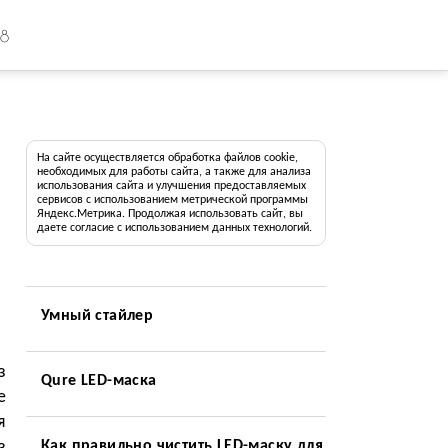
18
На сайте осуществляется обработка файлов cookie,
необходимых для работы сайта, а также для анализа
использования сайта и улучшения предоставляемых
сервисов с использованием метрической программы
Яндекс.Метрика. Продолжая использовать сайт, вы
даете согласие с использованием данных технологий.
Умный стайлер
з
Qure LED-маска
е
я
з
Как правильно чистить LED-маску для