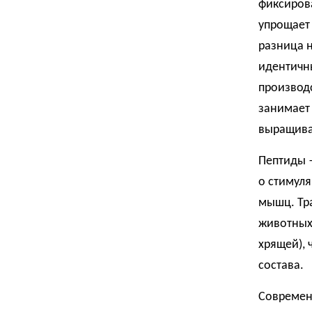
фиксиров
упрощает 
разница н
идентичны
производс
занимает
выращива
Пептиды 
о стимул
мышц. Тр
животных 
хрящей), 
состава.
Современ