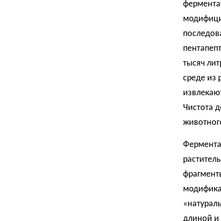
ферментат
модифици
последов
пентапепт
тысяч ли
среде из 
извлекаю
Чистота д
животног
Фермента
раститель
фрагменты
модифика
«натурал
длиной и 