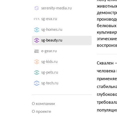
животных
serenity-media.ru
демонст
sg-eva.ru
произво
белковы
sg-homes.ru
культив
этически
sg-beauty.ru
воспроиз
e-gear.ru
sg-kids.ru
Сквален 
человека
sg-pets.ru
применяе
sg-tech.ru
стабильна
глубоково
требовала
О компании
популяци
О проекте