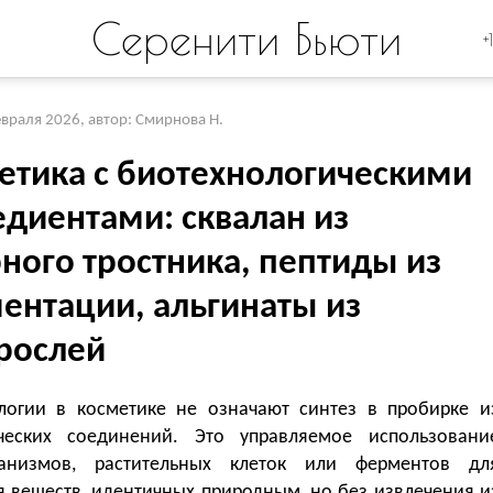
Серенити Бьюти
+
евраля 2026
,
автор: Смирнова Н.
етика с биотехнологическими
едиентами: сквалан из
ного тростника, пептиды из
ентации, альгинаты из
рослей
логии в косметике не означают синтез в пробирке и
ческих соединений. Это управляемое использовани
ганизмов, растительных клеток или ферментов дл
я веществ, идентичных природным, но без извлечения и