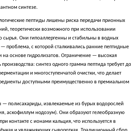
антном синтезе.
логические пептиды лишены риска передачи прионных
ний, теоретически возможного при использовании
о сырья. Они гипоаллергенны и стабильны в водных
 — проблема, с которой сталкивались ранние пептидные
и на основе гидролизатов. Ограничение — высокая
 производства: синтез одного грамма пептида требует д
ферментации и многоступенчатой очистки, что делает
гредиенты доступными преимущественно в премиальном
ы — полисахариды, извлекаемые из бурых водорослей
ия, аскофиллум нодозум). Они образуют гелеобразную
 при контакте с ионами кальция, что используется в
лёнках и увлажняющих сыворотках. Традиционный сбор