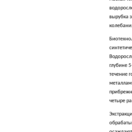
водоросле
вырубка 
колебания
Биотехно
синтетич
Водоросл
глубине 5
течение г
металлам
прибрежны
четыре р
Экстракци
обрабаты
осаждают 