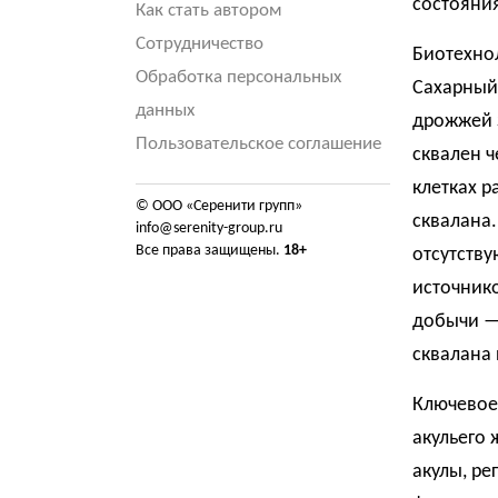
состояния
Как стать автором
Сотрудничество
Биотехнол
Обработка персональных
Сахарный
данных
дрожжей S
Пользовательское соглашение
сквален ч
клетках р
© ООО «Серенити групп»
сквалана.
info@serenity-group.ru
Все права защищены.
18+
отсутству
источнико
добычи — 
сквалана
Ключевое
акульего 
акулы, ре