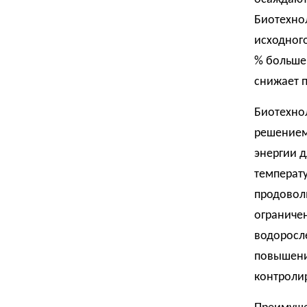
Биотехнол
исходного
% больше 
снижает п
Биотехно
решением
энергии 
температу
продоволь
ограниче
водоросле
повышени
контроли