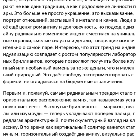
рают не как дань традиции, а как продолжение личности п
ары. Это больше не просто украшение; это высказывание,
портрет отношений, застывший в металле и камне. Люди в
сё ещё ценят романтику и долговечность, но подход к диз
айну радикально изменился: акцент сместился на уникаль
ные огранки, смелые силуэты и детали, говорящие исключ
ительно о самой паре. Интересно, что этот тренд на индив
идуализацию совпадает с ростом популярности лаборатор
ных бриллиантов, которые позволяют получить более кру
пный или необычный камень за те же деньги, что и мален
ький природный. Это даёт свободу экспериментировать с
формой, не оглядываясь на бюджетные ограничения.
Первым и, пожалуй, самым радикальным трендом стало г
оризонтальное расположение камня, так называемая уста
новка «ист-вест». Вытянутые бриллианты — маркизы, ова
лы или изумруды — теперь укладывают поперёк пальца, п
редлагая архитектурный, почти скульптурный взгляд на кл
ассику. В то время как вертикальный солитер кажется стат
ичным, горизонтальный создаёт динамику, визуально рас