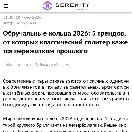
11:40, 18 июня 2026
,
автор: Бородин О.
Обручальные кольца 2026: 5 трендов,
от которых классический солитер каже
тся пережитком прошлого
Источник фото:
lydiacourteille.com.
Современные пары отказываются от скучных одиночн
ых бриллиантов в пользу выразительных, архитектурн
ых и тёплых форм, превращая символ обязательств в п
роизведение ювелирного искусства, которое кричит о
б индивидуальности, а не о шаблонности.
Мир помолвочных колец в 2026 году перестал быть дикта
турой круглого бриллианта на четырёх лапках. Решение о
браке, безусловно, глубоко личное, и кольцо теперь выби