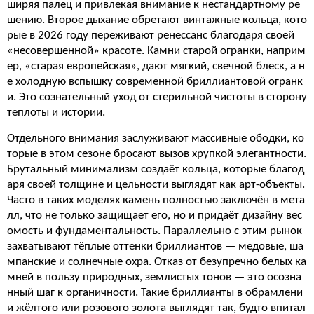
ширяя палец и привлекая внимание к нестандартному ре
шению. Второе дыхание обретают винтажные кольца, кото
рые в 2026 году переживают ренессанс благодаря своей
«несовершенной» красоте. Камни старой огранки, наприм
ер, «старая европейская», дают мягкий, свечной блеск, а н
е холодную вспышку современной бриллиантовой огранк
и. Это сознательный уход от стерильной чистоты в сторону
теплоты и истории.
Отдельного внимания заслуживают массивные ободки, ко
торые в этом сезоне бросают вызов хрупкой элегантности.
Брутальный минимализм создаёт кольца, которые благод
аря своей толщине и цельности выглядят как арт-объекты.
Часто в таких моделях камень полностью заключён в мета
лл, что не только защищает его, но и придаёт дизайну вес
омость и фундаментальность. Параллельно с этим рынок
захватывают тёплые оттенки бриллиантов — медовые, ша
мпанские и солнечные охра. Отказ от безупречно белых ка
мней в пользу природных, землистых тонов — это осозна
нный шаг к органичности. Такие бриллианты в обрамлени
и жёлтого или розового золота выглядят так, будто впитал