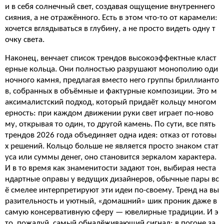
и в себя солнечный свет, создавая ощущение внутреннего
сияния, а не отражённого. Есть в этом что-то от карамели:
хочется вглядываться в глубину, а не просто видеть одну т
очку света.
Наконец, венчает список трендов высокоэффектные класт
ерные кольца. Они полностью разрушают монополию оди
ночного камня, предлагая вместо него группы бриллианто
в, собранных в объёмные и фактурные композиции. Это м
аксималистский подход, который придаёт кольцу многом
ерность: при каждом движении руки свет играет по-ново
му, открывая то один, то другой камень. По сути, все пять
трендов 2026 года объединяет одна идея: отказ от готовы
х решений. Кольцо больше не является просто знаком стат
уса или суммы денег, оно становится зеркалом характера.
И в то время как знаменитости задают тон, выбирая неста
ндартные оправы у ведущих дизайнеров, обычные пары вс
ё смелее интерпретируют эти идеи по-своему. Тренд на вы
разительность и уютный, «домашний» шик проник даже в
самую консервативную сферу — ювелирные традиции. И э
то, пожалуй, самый обнадёживающий сигнал: в погоне за