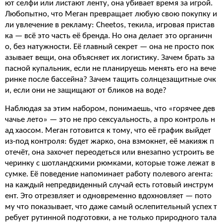
ют селфи или листают ленту, она убивает время за игрой.
Любопытно, что Меган превращает любую свою покупку и
ли увлечение в рекламу: Cheetos, текила, игровая пристав
ка — всё это часть её бренда. Но она делает это органичн
о, без натужности. Её главный секрет — она не просто пок
азывает вещи, она объясняет их логистику. Зачем брать за
пасной купальник, если не планируешь менять его на вече
ринке после бассейна? Зачем тащить солнцезащитные очк
и, если они не защищают от бликов на воде?
Наблюдая за этим набором, понимаешь, что «горячее дев
чачье лето» — это не про сексуальность, а про контроль н
ад хаосом. Меган готовится к тому, что её график выйдет
из-под контроля: будет жарко, она взмокнет, её макияж п
отечёт, она захочет переодеться или внезапно устроить ве
черинку с шотландскими рюмками, которые тоже лежат в
сумке. Её поведение напоминает работу полевого агента:
на каждый непредвиденный случай есть готовый инструм
ент. Это отрезвляет и одновременно вдохновляет — пото
му что показывает, что даже самый ослепительный успех т
ребует рутинной подготовки, а не только природного тала