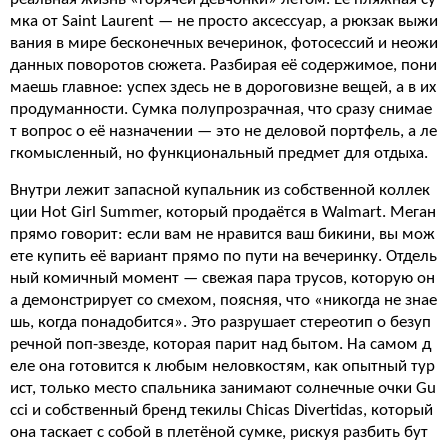
мка от Saint Laurent — не просто аксессуар, а рюкзак выжи
вания в мире бесконечных вечеринок, фотосессий и неожи
данных поворотов сюжета. Разбирая её содержимое, пони
маешь главное: успех здесь не в дороговизне вещей, а в их
продуманности. Сумка полупрозрачная, что сразу снимае
т вопрос о её назначении — это не деловой портфель, а ле
гкомысленный, но функциональный предмет для отдыха.
Внутри лежит запасной купальник из собственной коллек
ции Hot Girl Summer, который продаётся в Walmart. Меган
прямо говорит: если вам не нравится ваш бикини, вы мож
ете купить её вариант прямо по пути на вечеринку. Отдель
ный комичный момент — свежая пара трусов, которую он
а демонстрирует со смехом, поясняя, что «никогда не знае
шь, когда понадобится». Это разрушает стереотип о безуп
речной поп-звезде, которая парит над бытом. На самом д
еле она готовится к любым неловкостям, как опытный тур
ист, только место спальника занимают солнечные очки Gu
cci и собственный бренд текилы Chicas Divertidas, который
она таскает с собой в плетёной сумке, рискуя разбить бут