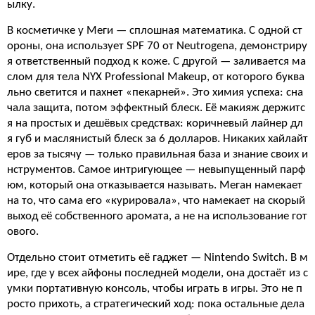
ылку.
В косметичке у Меги — сплошная математика. С одной ст
ороны, она использует SPF 70 от Neutrogena, демонстриру
я ответственный подход к коже. С другой — заливается ма
слом для тела NYX Professional Makeup, от которого буква
льно светится и пахнет «пекарней». Это химия успеха: сна
чала защита, потом эффектный блеск. Её макияж держитс
я на простых и дешёвых средствах: коричневый лайнер дл
я губ и маслянистый блеск за 6 долларов. Никаких хайлайт
еров за тысячу — только правильная база и знание своих и
нструментов. Самое интригующее — невыпущенный парф
юм, который она отказывается называть. Меган намекает
на то, что сама его «курировала», что намекает на скорый
выход её собственного аромата, а не на использование гот
ового.
Отдельно стоит отметить её гаджет — Nintendo Switch. В м
ире, где у всех айфоны последней модели, она достаёт из с
умки портативную консоль, чтобы играть в игры. Это не п
росто прихоть, а стратегический ход: пока остальные дела