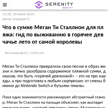
23:28, 20 июня 2026
,
автор: Бородин О.
Что в сумке Меган Ти Сталлион для пл
яжа: гид по выживанию в горячее дев
чачье лето от самой королевы
Источник фото:
123rf.com
Меган Ти Сталлион превратила свою песню в образ жи
зни и лично разобрала содержимое пляжной сумки, д
оказав, что быть «горячей девчонкой» – это не про нар
яды, а про подготовку к любым сюрпризам: от смены б
икини до Nintendo Switch и бутылки текилы.
Пока одни знаменитости рекламируют абстрактный гламу
р, Меган Ти Сталлион на пальцах объясняет, как выглядит
реальная жизнь «горячей девчонки» летом. Её пляжная су